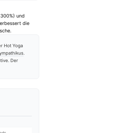
300%) und
erbessert die
sche.
er Hot Yoga
ympathikus
.
tive. Der
nds