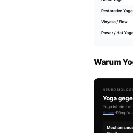
Restorative Yoga
Vinyasa / Flow
Power / Hot Yog
Warum Yog
NEUROBIOLOGI
Yoga gege
Yoga ist eine d
Achse
-Dämpfun
Mechanismus