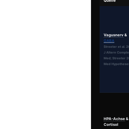
Quelle
Vagusnerv
&
GABA
Streeter et al. 
J Altern Compl
Med; Streeter 2
Med Hypothese
HPA-Achse
&
Cortisol