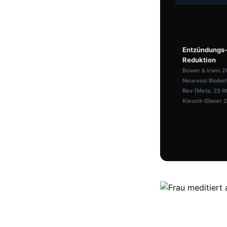
Entzündungs
Reduktion
Bower & Irwin 2
Neurosci Biobe
Rev (Meta, 25 R
Kiecolt-Glaser 