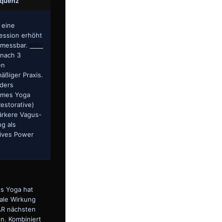
quenz
 eine
ession erhöht
messbar.
HRV
 nach 3
en
äßiger Praxis.
ders
ames Yoga
Restorative)
ärkere Vagus-
g als
sives Power
s Yoga hat
ale Wirkung
AR nächsten
n. Kombiniert