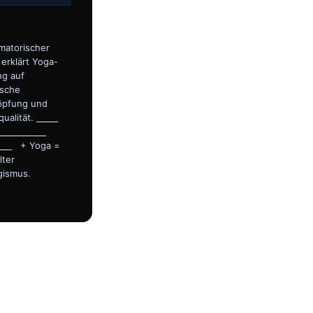
matorischer
 erklärt Yoga-
ng auf
ische
öpfung und
qualität.
Anti-
matorische
rung
+ Yoga =
lter
gismus.