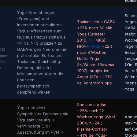
Konse
Yoga-Atemübungen
Schon
(Pranayama) und
Thalamisches GABA
Yogas
Inversionen stimulieren
+27% nach 60 Min
GABA 
Vagus-Afferenzen zum
Yoga (Streeter
steigt
Nucleus tractus solitarius
2010, 1H-MRS);
Woch
(NTS). NTS projiziert zu
HRV-
RMSSD
+22%
regelm
GABA
-ergen Neuronen im
2010,
nach 8 Wochen
Beson
präfrontalen Kortex und
ement
Hatha Yoga
langs
Thalamus. Gleichzeitig:
012,
3×/Woche (Bowman
(Yin, 
Dehnung aktiviert
s
1997); subjektive
hat st
Mechanorezeptoren die
Angst (STAI) −31%
Wirkun
über den
Vagusnerv
vs. Kontrollgruppe
inten
parasympathisch
Yoga.
dämpfend wirken.
Speichelcortisol
Yoga reduziert
−26% nach 12
Sympathikus-Dominanz via
Wochen Yoga (West
Abend
Vagusaktivierung →
2004, n=24);
maxim
verminderte CRH-
Plasma-Cortisol
auf C
Ausschüttung im PVN →
−41% bei Yoga-
Morge