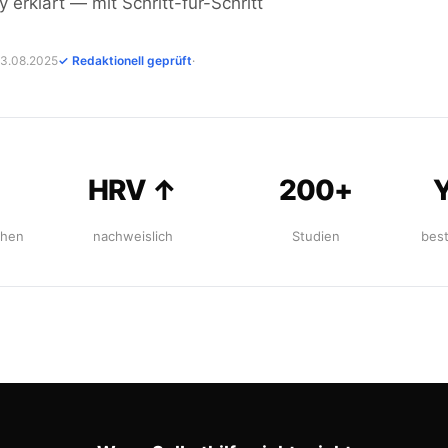
 erklärt — mit Schritt-für-Schritt
 13.08.2025
✓ Redaktionell geprüft
·
HRV ↑
200+
Y
chen
nachweislich
Studien
best