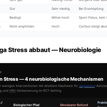
Gut
Sehr niedrig
Bei Erschöpfung
Bedingt
Mittel–hoch
Sport-Fokus, kein
a
Nicht empfohlen
Hoch
Cortisol steigt aku
a Stress abbaut — Neurobiologie
E
n Stress — 4 neurobiologische Mechanismen
er wenigen Interventionen mit direktem Nachweis für
Vagusnerv
-Aktivi
g und
HRV
-Verbesserung im RCT-Setting.
 /
Prakti
Biologischer Pfad
Messbarer Befund