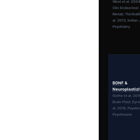
West et al. 2004
Clin Endocrinol
Metab; Thirthalli
al. 2013, Indian 
Psychiatry
BDNF
&
Neuroplastizi
Gothe et al. 201
Brain Plast; Eyre
al. 2016, Psycho
Psychosom