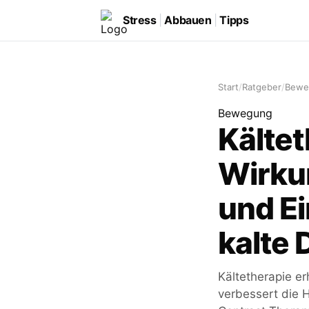
Stress
|
Abbauen
|
Tipps
Start
/
Ratgeber
/
Bewe
Bewegung
Kältet
Wirku
und Ei
kalte
Kältetherapie e
verbessert die 