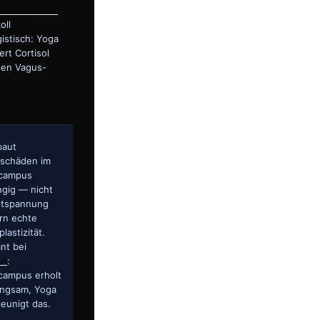
rtisol senken
oll
istisch: Yoga
ert Cortisol
den Vagus-
baut
sschäden im
campus
ngig — nicht
ntspannung
rn echte
lastizität.
nt bei
ut
:
campus erholt
angsam, Yoga
eunigt das.