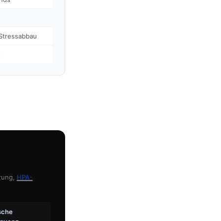
 Stressabbau
t
erung,
HPA-
sche