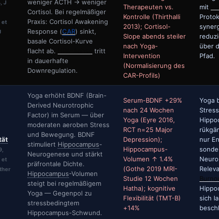
weniger ACTH → weniger
, J
Therapeuten vs.
mit
Co
Cortisol. Bei regelmäßiger
Kontrolle (Thirthalli
Protok
Praxis: Cortisol Awakening
 et
2013); Cortisol-
synerg
Response (
CAR
) sinkt,
J
Slope abends steiler
reduzi
basale Cortisol-Kurve
nach Yoga-
über 
flacht ab.
HPA-Achse
tritt
Intervention
Pfad.
in dauerhafte
(Normalisierung des
Downregulation.
CAR-Profils)
Yoga erhöht BDNF (Brain-
Serum-BDNF +29%
Yoga 
Derived Neurotrophic
nach 24 Wochen
Stres
Factor) im Serum — über
Yoga (Eyre 2016,
Hippo
moderaten aeroben Stress
RCT n=25 Major
rükgä
und Bewegung. BDNF
tät
Depression);
nur E
stimuliert
Hippocampus
-
Hippocampus-
sonde
9,
Neurogenese und stärkt
Volumen ↑ 1.4%
Neurop
 et
präfrontale Dichte.
(Gothe 2019 MRI-
Releva
ther
Hippocampus
-Volumen
Studie 12 Wochen
Burno
steigt bei regelmäßigem
Hatha); kognitive
Hippo
Yoga — Gegenpol zu
Flexibilität (TMT-B)
sich l
stressbedingtem
+14%
beschl
Hippocampus-Schwund.