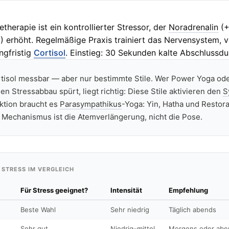
etherapie ist ein kontrollierter Stressor, der
Noradrenalin
(+
 erhöht. Regelmäßige Praxis trainiert das Nervensystem, v
ngfristig
Cortisol
. Einstieg: 30 Sekunden kalte Abschlussdu
tisol messbar — aber nur bestimmte Stile. Wer Power Yoga od
n Stressabbau spürt, liegt richtig: Diese Stile aktivieren den
S
ktion braucht es
Parasympathikus
-Yoga: Yin, Hatha und Restora
Mechanismus ist die Atemverlängerung, nicht die Pose.
 STRESS IM VERGLEICH
Für Stress geeignet?
Intensität
Empfehlung
Beste Wahl
Sehr niedrig
Täglich abends
Sehr gut
Niedrig–mittel
Morgens oder abe