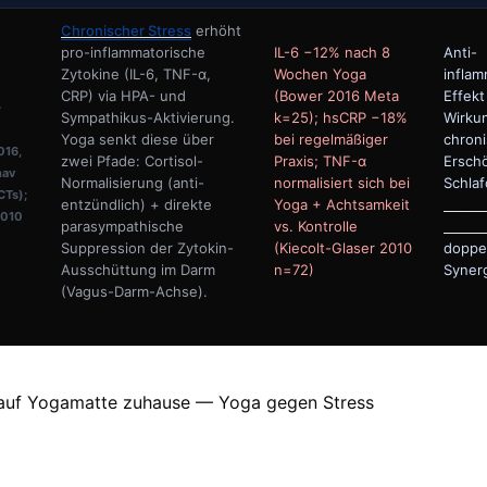
Chronischer Stress
erhöht
pro-inflammatorische
IL-6 −12% nach 8
Anti-
Zytokine (IL-6, TNF-α,
Wochen Yoga
inflam
CRP) via HPA- und
(Bower 2016 Meta
Effekt
-
Sympathikus-Aktivierung.
k=25); hsCRP −18%
Wirku
Yoga senkt diese über
bei regelmäßiger
chron
016,
zwei Pfade: Cortisol-
Praxis; TNF-α
Ersch
hav
Normalisierung (anti-
normalisiert sich bei
Schlaf
CTs);
entzündlich) + direkte
Yoga + Achtsamkeit
inflam
2010
parasympathische
vs. Kontrolle
Ernäh
Suppression der Zytokin-
(Kiecolt-Glaser 2010
doppe
Ausschüttung im Darm
n=72)
Syner
(Vagus-Darm-Achse).