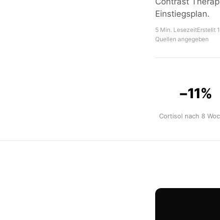
Contrast Therapy
Einstiegsplan.
5 Min. Lesezeit
Erstellt
Quellen angegeben
−11%
Cortisol nach 8 Wo