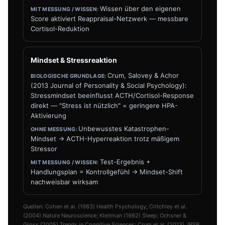
Wissen über den eigenen
Score aktiviert Reappraisal-Netzwerk — messbare
Cortisol-Reduktion
Mindset & Stressreaktion
Crum, Salovey & Achor
(2013 Journal of Personality & Social Psychology):
Stressmindset beeinflusst ACTH/Cortisol-Response
direkt — "Stress ist nützlich" = geringere HPA-
Aktivierung
Unbewusstes Katastrophen-
Mindset → ACTH-Hyperreaktion trotz mäßigem
Stressor
Test-Ergebnis +
Handlungsplan = Kontrollgefühl → Mindset-Shift
nachweisbar wirksam
Quellen: Cohen et al. (1983) Health Psychology; Critchley et al.
(2004) Nature Neuroscience; Kleitman (1982) Sleep; Ochsner &
Gross (2005) Trends in Cognitive Sciences; Crum et al. (2013) JPSP