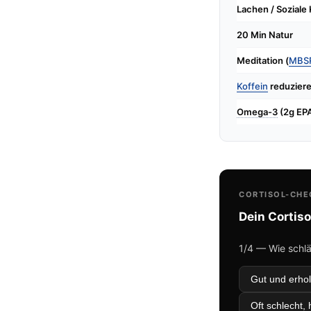
Lachen / Soziale
20 Min Natur
Meditation (
MBS
Koffein
reduzier
Omega-3
(2g EP
CORTISOL-CHE
Dein Cortiso
1/4 — Wie schlä
Gut und erho
Oft schlecht,