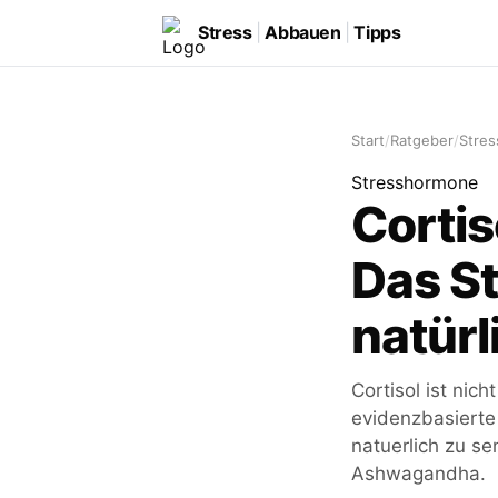
Stress
|
Abbauen
|
Tipps
Start
/
Ratgeber
/
Stre
Stresshormone
Corti
Das S
natürl
Cortisol ist nich
evidenzbasiert
natuerlich zu s
Ashwagandha.