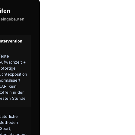
ifen
t eingebauten
Intervention
Feste
Aufwachzeit +
sofortige
Lichtexposition
normalisiert
CAR; kein
Koffein in der
ersten Stunde
Natürliche
Methoden
(Sport,
Atemübungen)