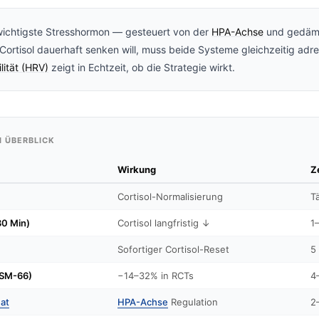
wichtigste Stresshormon — gesteuert von der
HPA-Achse
und gedämp
 Cortisol dauerhaft senken will, muss beide Systeme gleichzeitig adre
lität (HRV)
zeigt in Echtzeit, ob die Strategie wirkt.
M ÜBERBLICK
Wirkung
Z
Cortisol-Normalisierung
T
30 Min)
Cortisol langfristig ↓
1
Sofortiger Cortisol-Reset
5
SM-66)
−14–32% in RCTs
4
at
HPA-Achse
Regulation
2