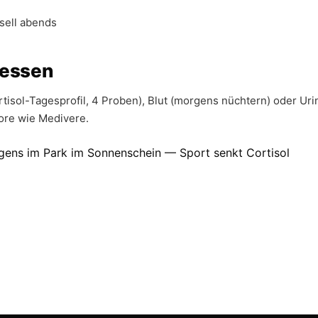
ell abends
messen
rtisol-Tagesprofil, 4 Proben), Blut (morgens nüchtern) oder Ur
ore wie Medivere.