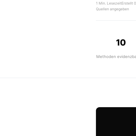
1 Min. Lesezeit
Erstellt
Quellen angegeben
10
Methoden evidenzba