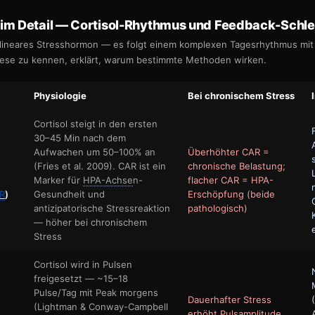
im Detail — Cortisol-Rhythmus und Feedback-Schle
in lineares Stresshormon — es folgt einem komplexen Tagesrhythmus mi
iese zu kennen, erklärt, warum bestimmte Methoden wirken.
Physiologie
Bei chronischem Stress
Cortisol steigt in den ersten
30–45 Min nach dem
Aufwachen um 50–100% an
Überhöhter CAR =
(Fries et al. 2009). CAR ist ein
chronische Belastung;
Marker für
HPA-Achse
n-
flacher CAR = HPA-
R
)
Gesundheit und
Erschöpfung (beide
antizipatorische Stressreaktion
pathologisch)
— höher bei chronischem
Stress
Cortisol wird in Pulsen
freigesetzt — ~15–18
Pulse/Tag mit Peak morgens
Dauerhafter Stress
(Lightman & Conway-Campbell
erhöht Pulsamplitude