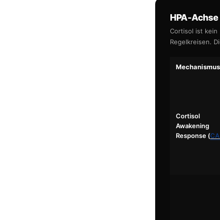
HPA-Achse 
Cortisol ist ke
Regelkreisen. D
Mechanismus
Cortisol
Awakening
Response (
CA