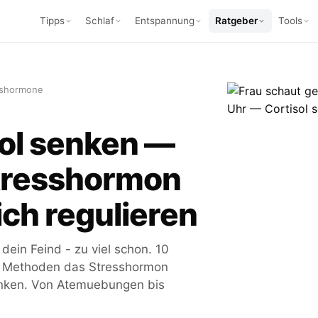
Tipps
Schlaf
Entspannung
Ratgeber
Tools
sshormone
sol senken —
tresshormon
ich regulieren
t dein Feind - zu viel schon. 10
e Methoden das Stresshormon
enken. Von Atemuebungen bis