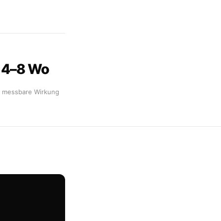
4–8 Wo
s messbare Wirkung