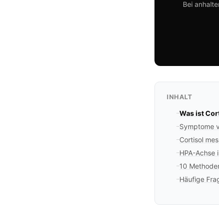
Bei anhalt
INHALT
Was ist Cor
Symptome vo
Cortisol me
HPA-Achse i
10 Methoden
Häufige Fra