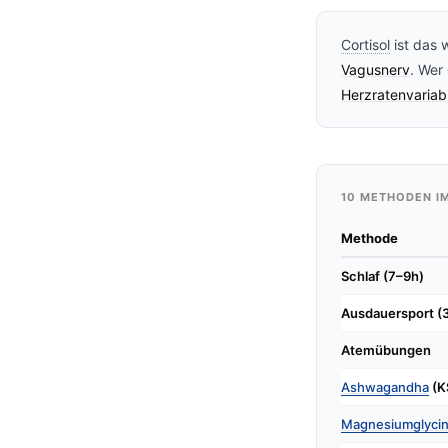
Cortisol
ist das 
Vagusnerv
. Wer
Herzratenvariabi
10 METHODEN I
Methode
Schlaf (7–9h)
Ausdauersport (
Atemübungen
Ashwagandha
(K
Magnesiumglycin