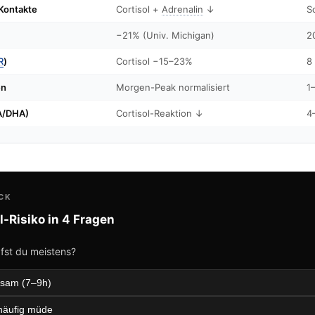
 Kontakte
Cortisol +
Adrenalin
↓
S
−21% (Univ. Michigan)
2
R
)
Cortisol −15–23%
8
en
Morgen-Peak normalisiert
1
A/DHA)
Cortisol-Reaktion ↓
4
CK
l-Risiko in 4 Fragen
fst du meistens?
lsam (7–9h)
 häufig müde