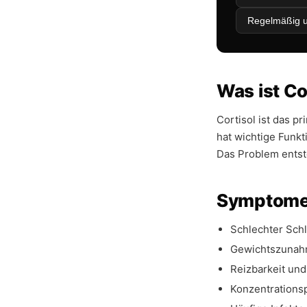
Regelmäßig u
Was ist Co
Cortisol ist das p
hat wichtige Funk
Das Problem entste
Symptome 
Schlechter Sch
Gewichtszunah
Reizbarkeit u
Konzentrations