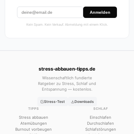
Anmelden
Kein Spam. Kein Verkauf. Abmeldung mit einem Klick.
stress‑abbauen‑tipps.de
Wissenschaftlich fundierte
Ratgeber zu Stress, Schlaf und
Entspannung — kostenlos.
Stress-Test
Downloads
TIPPS
SCHLAF
Stress abbauen
Einschlafen
Atemübungen
Durchschlafen
Burnout vorbeugen
Schlafstörungen