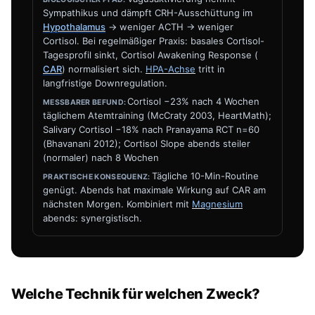
Sympathikus und dämpft CRH-Ausschüttung im
Hypothalamus
→ weniger ACTH → weniger
Cortisol. Bei regelmäßiger Praxis: basales Cortisol-
Tagesprofil sinkt, Cortisol Awakening Response (
CAR
) normalisiert sich.
HPA-Achse
tritt in
langfristige Downregulation.
Cortisol −23% nach 4 Wochen
täglichem Atemtraining (McCraty 2003, HeartMath);
Salivary Cortisol −18% nach Pranayama RCT n=60
(Bhavanani 2012); Cortisol Slope abends steiler
(normaler) nach 8 Wochen
Tägliche 10-Min-Routine
genügt. Abends hat maximale Wirkung auf CAR am
nächsten Morgen. Kombiniert mit
Magnesium
abends: synergistisch.
Welche Technik für welchen Zweck?