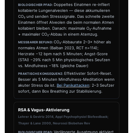
Doppeltes Einatmen re-infliert
kollabierte Lungenalveolen — diese akkumulieren
CO₂ und senden Stresssignale. Das schnelle zweite
Einatmen öffnet Alveolen die beim normalen Atmen
kollabiert bleiben. Danach: maximale O₂-Aufnahme
+ maximaler CO₂-Abbau in einem Atemzug.
CO₂-Abbaurate 2–3× höher als
normales Atmen (Balban 2023, RCT n=114);
Herzrate −12 bpm nach 5 Minuten; Angst-Score
(STAI) −29% nach 5 Min physiologisches Seufzen
vs. Mindfulness −18% (gleiche Dauer)
Effektivster Sofort-Reset.
Besser als 5 Minuten Mindfulness-Meditation wenn
akuter Stress da ist.
Bei Panikattacken
: 2–3 Seufzer
sofort, dann Box Breathing zur Stabilisierung.
RSA & Vagus-Aktivierung
Lehrer & Gevirtz 2014, Appl Psychophysiol Biofeedback;
Thayer & Lane 2000, Neurosci Biobehav Rev
Verlängerte Ausatmung aktiviert