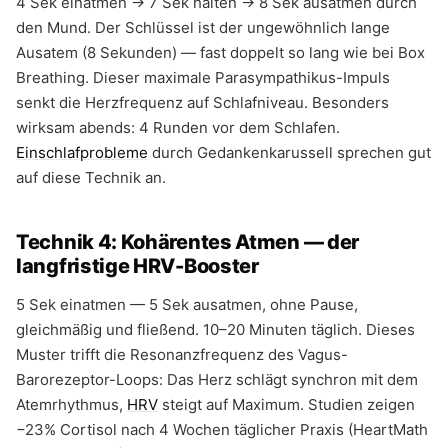
4 Sek einatmen → 7 Sek halten → 8 Sek ausatmen durch
den Mund. Der Schlüssel ist der ungewöhnlich lange
Ausatem (8 Sekunden) — fast doppelt so lang wie bei Box
Breathing. Dieser maximale Parasympathikus-Impuls
senkt die Herzfrequenz auf Schlafniveau. Besonders
wirksam abends: 4 Runden vor dem Schlafen.
Einschlafprobleme
durch Gedankenkarussell sprechen gut
auf diese Technik an.
Technik 4: Kohärentes Atmen — der
langfristige HRV-Booster
5 Sek einatmen — 5 Sek ausatmen, ohne Pause,
gleichmäßig und fließend. 10–20 Minuten täglich. Dieses
Muster trifft die Resonanzfrequenz des Vagus-
Barorezeptor-Loops: Das Herz schlägt synchron mit dem
Atemrhythmus,
HRV
steigt auf Maximum. Studien zeigen
−23% Cortisol nach 4 Wochen täglicher Praxis (HeartMath