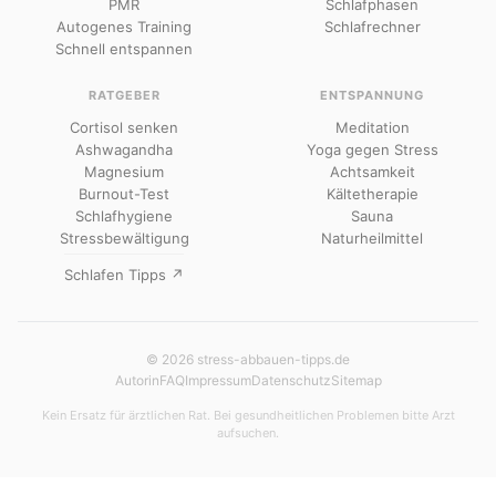
PMR
Schlafphasen
Autogenes Training
Schlafrechner
Schnell entspannen
RATGEBER
ENTSPANNUNG
Cortisol senken
Meditation
Ashwagandha
Yoga gegen Stress
Magnesium
Achtsamkeit
Burnout-Test
Kältetherapie
Schlafhygiene
Sauna
Stressbewältigung
Naturheilmittel
Schlafen Tipps ↗
© 2026 stress-abbauen-tipps.de
Autorin
FAQ
Impressum
Datenschutz
Sitemap
Kein Ersatz für ärztlichen Rat. Bei gesundheitlichen Problemen bitte Arzt
aufsuchen.