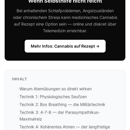
Wenn Selbsthilfe nicht reicht
Bei anhaltenden Schlafproblemen, Angstzuständen
oder chronischem Stress kann medizinisches Cannabis
auf Rezept eine Option sein — online und diskret über
Telemedizin erreichbar.
Mehr Infos: Cannabis auf Rezept →
INHALT
Warum Atemübungen so direkt wirken
Technik 1: Physiologisches Seufzen
Technik 2: Box Breathing — die Militärtechnik
Technik 3: 4-7-8 — der Parasympathikus-
Maximalreiz
Technik 4: Kohärentes Atmen — der langfristige