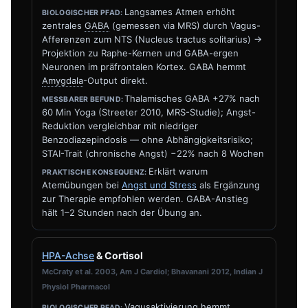
Langsames Atmen erhöht
zentrales
GABA
(gemessen via MRS) durch Vagus-
Afferenzen zum NTS (Nucleus tractus solitarius) →
Projektion zu Raphe-Kernen und GABA-ergen
Neuronen im präfrontalen Kortex. GABA hemmt
Amygdala
-Output direkt.
Thalamisches GABA +27% nach
60 Min Yoga (Streeter 2010, MRS-Studie); Angst-
Reduktion vergleichbar mit niedriger
Benzodiazepindosis — ohne Abhängigkeitsrisiko;
STAI-Trait (chronische Angst) −22% nach 8 Wochen
Erklärt warum
Atemübungen bei
Angst und Stress
als Ergänzung
zur Therapie empfohlen werden. GABA-Anstieg
hält 1–2 Stunden nach der Übung an.
HPA-Achse
& Cortisol
McCraty et al. 2003, Am J Cardiol; Bhavanani 2012, Indian J
Physiol Pharmacol
Vagusaktivierung hemmt