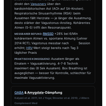
direkt den
Vagusnerv
über den
kardioinhibitorischen Ast (ACh auf SA-Knoten).
Respiratorische Sinusarrhythmie (RSA): beim
Ausatmen fällt Herzrate — je länger die Ausatmung,
desto stärker der Vagustonus-Anstieg. Kohärentes
Atmen (5-5) trifft den Resonanzpunkt.
RMSSD
+28% bei 6/Min
kohärentem Atmen vs. spontane Atmung (Lehrer
2014 RCT); Vagotonus messbar nach
einer
Session
erhöht;
HRV
-Wert steigt bereits nach Tag 3
täglicher Praxis
Ausatem länger als
Einatem = Vagusaktivierung. 4-7-8 Technik
maximiert das (8 Sek Ausatem). Box Breathing ist
ausgeglichen — besser für Kontrolle, schlechter für
maximale Vagusaktivierung.
GABA
&
Amygdala
-Dämpfung
Kalyani et al. 2011, Int J Yoga; Streeter et al. 2010, J Altern
Complement Med