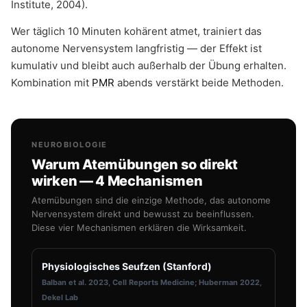
Institute, 2004).
Wer täglich 10 Minuten kohärent atmet, trainiert das
autonome Nervensystem langfristig — der Effekt ist
kumulativ und bleibt auch außerhalb der Übung erhalten.
Kombination mit
PMR
abends verstärkt beide Methoden.
NEUROBIOLOGIE
Warum Atemübungen so direkt
wirken — 4 Mechanismen
Atemübungen sind die einzige Methode, das autonome
Nervensystem direkt und bewusst zu beeinflussen.
Diese vier Mechanismen erklären die Wirksamkeit.
Physiologisches Seufzen (Stanford)
Balban et al. 2023, Cell Reports Medicine; Huberman 2022,
Dekel Lab