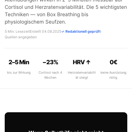
Cortisol und Herzratenvariabilität. Die 5 wichtigsten
Techniken — von Box Breathing bis
physiologischem Seufzen.
5 Min. Lesezeit
Erstellt 04.08.2025
✓ Redaktionell geprüft
·
Quellen angegeben
2–5 Min
−23%
HRV ↑
0€
bis zur Wirkung
Cortisol nach 4
Herzratenvariabilit
keine Ausrüstung
Wochen
ät steigt
nötig