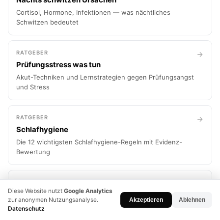
Cortisol, Hormone, Infektionen — was nächtliches
Schwitzen bedeutet
RATGEBER
Prüfungsstress was tun
Akut-Techniken und Lernstrategien gegen Prüfungsangst
und Stress
RATGEBER
Schlafhygiene
Die 12 wichtigsten Schlafhygiene-Regeln mit Evidenz-
Bewertung
RATGEBER
Diese Website nutzt
Google Analytics
Dopamin Reset
zur anonymen Nutzungsanalyse.
Akzeptieren
Ablehnen
Digitaler Entzug, Fastentage und Routine —
Datenschutz
Dopaminrezeptoren regenerieren