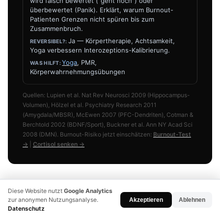
wird falsch bewertet ("geht noch") oder
überbewertet (Panik). Erklärt, warum Burnout-
Patienten Grenzen nicht spüren bis zum
Zusammenbruch.
Ja — Körpertherapie, Achtsamkeit,
Yoga verbessern Interozeptions-Kalibrierung.
Yoga
, PMR,
Körperwahrnehmungsübungen
Quellen: Lupien et al. Nat Rev Neurosci 2009 (Hippocampus-
Volumen), Hölzel et al. Psychiatry Research 2011
(Amygdala/MBSR), McEwen 2007 (PFC-Dendriten), Cotman &
Berchtold 2002 (BDNF/Sport), Buckner et al. Ann NY Acad Sci
2008 (DMN). Burnout-Risiko jetzt einschätzen:
Burnout-Test
→
|
Cortisol senken →
Diese Website nutzt
Google Analytics
zur anonymen Nutzungsanalyse.
Akzeptieren
Ablehnen
Datenschutz