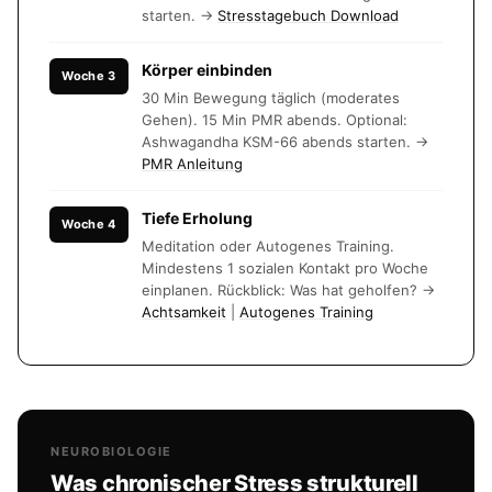
starten. →
Stresstagebuch Download
Körper einbinden
Woche 3
30 Min Bewegung täglich (moderates
Gehen). 15 Min PMR abends. Optional:
Ashwagandha KSM-66 abends starten. →
PMR Anleitung
Tiefe Erholung
Woche 4
Meditation oder Autogenes Training.
Mindestens 1 sozialen Kontakt pro Woche
einplanen. Rückblick: Was hat geholfen? →
Achtsamkeit
|
Autogenes Training
NEUROBIOLOGIE
Was chronischer Stress strukturell