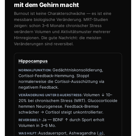
mit dem Gehirn macht
Burnout ist keine Charakterschwäche — es ist eine
messbare biologische Veränderung. MRT-Studien
zeigen: schon 3–6 Monate chronischer Stress
verändern Volumen und Aktivitätsmuster mehrerer
Hirnregionen. Die gute Nachricht: die meisten
Veränderungen sind reversibel.
Hippocampus
Gedächtniskonsolidierung,
Cortisol-Feedback-Hemmung. Stoppt
normalerweise die Cortisol-Ausschüttung via
negativem Feedback.
Volumen ↓ 10–
20% bei chronischem Stress (MRT). Glucocorticoide
hemmen Neurogenese. Feedback-Bremse
schwächer → Cortisol steigt unkontrollierter.
Ja — BDNF ↑ durch Sport erholt
Volumen in 3–6 Mo.
Ausdauersport, Ashwagandha (
→
),