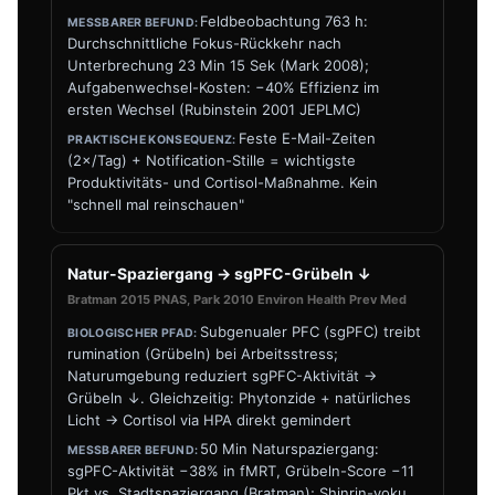
Feldbeobachtung 763 h:
Durchschnittliche Fokus-Rückkehr nach
Unterbrechung 23 Min 15 Sek (Mark 2008);
Aufgabenwechsel-Kosten: −40% Effizienz im
ersten Wechsel (Rubinstein 2001 JEPLMC)
Feste E-Mail-Zeiten
(2×/Tag) + Notification-Stille = wichtigste
Produktivitäts- und Cortisol-Maßnahme. Kein
"schnell mal reinschauen"
Natur-Spaziergang → sgPFC-Grübeln ↓
Bratman 2015 PNAS, Park 2010 Environ Health Prev Med
Subgenualer PFC (sgPFC) treibt
rumination (Grübeln) bei Arbeitsstress;
Naturumgebung reduziert sgPFC-Aktivität →
Grübeln ↓. Gleichzeitig: Phytonzide + natürliches
Licht → Cortisol via HPA direkt gemindert
50 Min Naturspaziergang:
sgPFC-Aktivität −38% in fMRT, Grübeln-Score −11
Pkt vs. Stadtspaziergang (Bratman); Shinrin-yoku