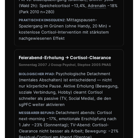
(Wald 2h): Speichelcortisol −13,4%,
Adrenalin
−18%
(Park 2010 n=280)
Mittagspausen-
Spaziergang im Grünen (ohne Handy, 20 Min) =
kostenlose Cortisol-Intervention mit stärkstem
nachgewiesenen Effekt
Feierabend-Erholung → Cortisol-Clearance
Sonnentag 2007 J Occup Psychol, Steptoe 2005 PNAS
Psychologische Detachment
(mentales Abschalten) ist entscheidend — nicht
nur körperliche Pause. Aktive Erholung (Bewegung,
soziale Verbindung, Hobby) clearnt Cortisol
schneller als passive (TV, Social Media), die den
sgPFC weiter aktivieren
Detachment abends: Cortisol
next-morning −17%, emotionale Erschöpfung nach
1 Jahr −23% (Sonnentag); TV-Abend: Cortisol-
Clearance nicht besser als Arbeit; Bewegung: −21%
Residual-Cortisol am Abend (Steptoe)