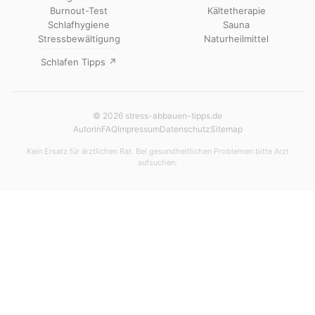
Burnout-Test
Kältetherapie
Schlafhygiene
Sauna
Stressbewältigung
Naturheilmittel
Schlafen Tipps ↗
© 2026 stress-abbauen-tipps.de
Autorin
FAQ
Impressum
Datenschutz
Sitemap
Kein Ersatz für ärztlichen Rat. Bei gesundheitlichen Problemen bitte Arzt
aufsuchen.