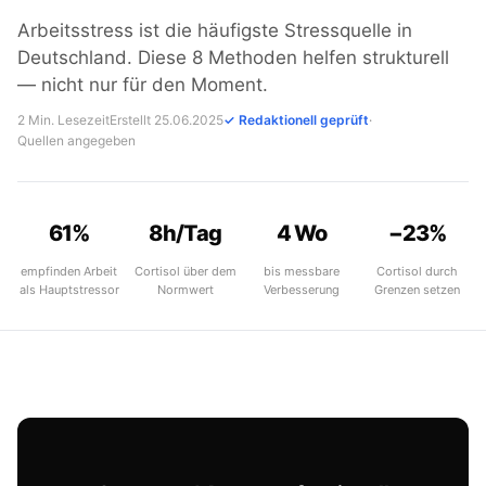
Arbeitsstress ist die häufigste Stressquelle in
Deutschland. Diese 8 Methoden helfen strukturell
— nicht nur für den Moment.
2 Min. Lesezeit
Erstellt 25.06.2025
✓ Redaktionell geprüft
·
Quellen angegeben
61%
8h/Tag
4 Wo
−23%
empfinden Arbeit
Cortisol über dem
bis messbare
Cortisol durch
als Hauptstressor
Normwert
Verbesserung
Grenzen setzen