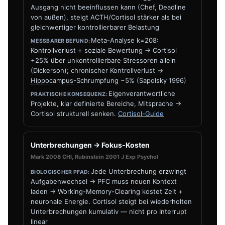
Ausgang nicht beeinflussen kann (Chef, Deadline
von außen), steigt ACTH/Cortisol stärker als bei
gleichwertiger kontrollierbarer Belastung
Meta-Analyse k=208:
Kontrollverlust + soziale Bewertung → Cortisol
+25% über unkontrollierbare Stressoren allein
(Dickerson); chronischer Kontrollverlust →
Hippocampus
-Schrumpfung −5% (Sapolsky 1996)
Eigenverantwortliche
Projekte, klar definierte Bereiche, Mitsprache →
Cortisol strukturell senken.
Cortisol-Guide
Unterbrechungen → Fokus-Kosten
Mark 2008 CHI, Rubinstein 2001 J Exp Psychol
Jede Unterbrechung erzwingt
Aufgabenwechsel → PFC muss neuen Kontext
laden → Working-Memory-Clearing kostet Zeit +
neuronale Energie. Cortisol steigt bei wiederholten
Unterbrechungen kumulativ — nicht pro Interrupt
linear