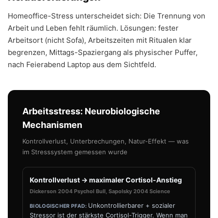
Homeoffice-Stress unterscheidet sich: Die Trennung von
Arbeit und Leben fehlt räumlich. Lösungen: fester
Arbeitsort (nicht Sofa), Arbeitszeiten mit Ritualen klar
begrenzen, Mittags-Spaziergang als physischer Puffer,
nach Feierabend Laptop aus dem Sichtfeld.
Arbeitsstress: Neurobiologische
Mechanismen
Kontrollverlust, Unterbrechungen, Natur-Effekt — was
im Stresssystem gemessen wurde
Kontrollverlust → maximaler Cortisol-Anstieg
Dickerson 2004 Psychol Bull, Sapolsky 2004 Science
Unkontrollierbarer + sozialer
Stressor ist der stärkste Cortisol-Trigger. Wenn man