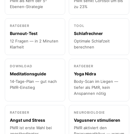
PMR als Kern der 5-
PMR senkt Cortisol um bis
Ebenen-Strategie
zu 23%
RATGEBER
TOOL
Burnout-Test
Schlafrechner
12 Fragen — in 2 Minuten
Optimale Schlafzeit
Klarheit
berechnen
DOWNLOAD
RATGEBER
Meditationsguide
Yoga Nidra
14-Tage-Plan — gut nach
Body-Scan im Liegen —
PMR-Einstieg
tiefer als PMR, kein
Anspannen nötig
RATGEBER
NEUROBIOLOGIE
Angst und Stress
Vagusnerv stimulieren
PMR ist erste Wahl bei
PMR aktiviert den
angstbedingter
Parasympathikus — warum