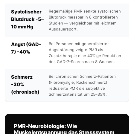
Systolischer
Regelmäßige PMR senkte systolischen
Blutdruck messbar in 8 kontrollierten
Blutdruck -5–
Studien — vergleichbar mit leichtem
10 mmHg
Ausdauersport.
Angst (GAD-
Bei Personen mit generalisierter
Angststörung zeigte PMR als
7) -40%
Zusatztherapie eine 40%ige Reduktion
des GAD-7-Scores nach 8 Wochen.
Schmerz
Bei chronischen Schmerz-Patienten
(Fibromyalgie, Rückenschmerz)
-30%
reduzierte PMR die subjektive
(chronisch)
Schmerzintensität um 25–35%.
PMR-Neurobiologie: Wie
Muskelentspannung das Stresssystem