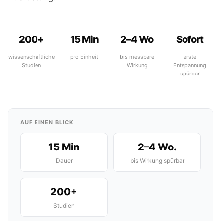
200+
15 Min
2–4 Wo
Sofort
wissenschaftliche
pro Einheit
bis messbare
erste
Studien
Wirkung
Entspannung
spürbar
AUF EINEN BLICK
15 Min
2–4 Wo.
Dauer
bis Wirkung spürbar
200+
Studien