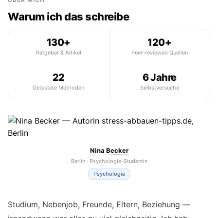
Warum ich das schreibe
130+
120+
Ratgeber & Artikel
Peer-reviewed Quellen
22
6 Jahre
Getestete Methoden
Selbstversuche
Nina Becker
Berlin · Psychologie-Studentin
Psychologie
Studium, Nebenjob, Freunde, Eltern, Beziehung —