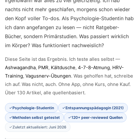
irgendwann war alles zu viel gleichzeitig. Ich hab
nachts nicht mehr geschlafen, morgens schon wieder
den Kopf voller To-dos. Als Psychologie-Studentin hab
ich dann angefangen zu lesen — nicht Ratgeber-
Bücher, sondern Primärstudien. Was passiert wirklich
im Körper? Was funktioniert nachweislich?
Diese Seite ist das Ergebnis. Ich teste alles selbst —
Ashwagandha
,
PMR
,
Kältdusche
,
4-7-8-Atmung
,
HRV-
Training
,
Vagusnerv-Übungen
. Was geholfen hat, schreibe
ich auf. Was nicht, auch. Ohne App, ohne Kurs, ohne Kauf.
Über 130 Artikel, alle quellenbasiert.
Psychologie-Studentin
Entspannungspädagogin (2021)
Methoden selbst getestet
120+ peer-reviewed Quellen
Zuletzt aktualisiert: Juni 2026