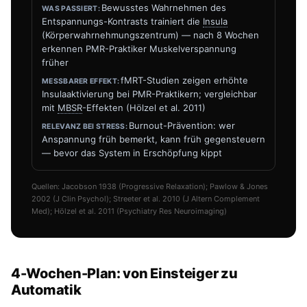
Bewusstes Wahrnehmen des
Entspannungs-Kontrasts trainiert die
Insula
(Körperwahrnehmungszentrum) — nach 8 Wochen
erkennen PMR-Praktiker Muskelverspannung
früher
fMRT-Studien zeigen erhöhte
Insulaaktivierung bei PMR-Praktikern; vergleichbar
mit
MBSR
-Effekten (Hölzel et al. 2011)
Burnout-Prävention: wer
Anspannung früh bemerkt, kann früh gegensteuern
— bevor das System in Erschöpfung kippt
Quellen: Jacobson 1938 (Progressive Relaxation); Pawlow & Jones
2002 (J Clin Psychol); Streeter et al. 2010 (J Altern Complement
Med); Hölzel et al. 2011 (Psychiatry Res Neuroimaging)
4-Wochen-Plan: von Einsteiger zu
Automatik