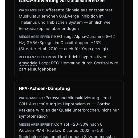
GABA
-Aufwertung via Muskelafferenzen
Afferente Signale aus entspannter
Muskulatur erhöhen GABAerge Inhibition im
Thalamus und limbischen System — ähnlich wie
Benzodiazepine, aber endogen
EEG zeigt Alpha-Zunahme 8–12
Hz; GABA-Spiegel im Occipitallappen +13%
(Streeter et al. 2010 — auch für Yoga gezeigt)
Unterbricht hyperaktiven
Amygdala
-Loop; PFC-Hemmung durch Cortisol wird
partiell aufgehoben
HPA-Achse
n-Dämpfung
Parasympathikusaktivierung senkt
CRH-Ausschüttung im Hypothalamus — Cortisol-
Kaskade wird an der Quelle unterbrochen, nicht nur
symptomatisch
Cortisol −20–30% nach 8
Wochen PMR (Pawlow & Jones 2002, n=50);
Speichelcortisol unmittelbar nach Sitzung messbar