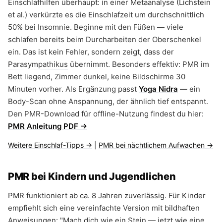
Einschlafhilfen überhaupt: in einer Metaanalyse (Lichstein
et al.) verkürzte es die Einschlafzeit um durchschnittlich
50% bei Insomnie. Beginne mit den Füßen — viele
schlafen bereits beim Durcharbeiten der Oberschenkel
ein. Das ist kein Fehler, sondern zeigt, dass der
Parasympathikus
übernimmt. Besonders effektiv: PMR im
Bett liegend, Zimmer dunkel, keine Bildschirme 30
Minuten vorher. Als Ergänzung passt
Yoga Nidra
— ein
Body-Scan ohne Anspannung, der ähnlich tief entspannt.
Den PMR-Download für offline-Nutzung findest du hier:
PMR Anleitung PDF →
Weitere Einschlaf-Tipps →
|
PMR bei nächtlichem Aufwachen →
PMR bei Kindern und Jugendlichen
PMR funktioniert ab ca. 8 Jahren zuverlässig. Für Kinder
empfiehlt sich eine vereinfachte Version mit bildhaften
Anweisungen: "Mach dich wie ein Stein — jetzt wie eine