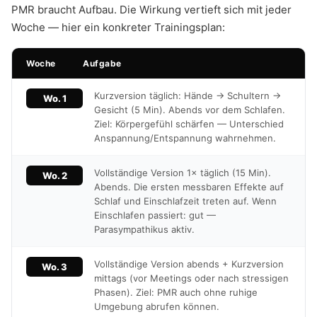
PMR braucht Aufbau. Die Wirkung vertieft sich mit jeder
Woche — hier ein konkreter Trainingsplan:
Woche
Aufgabe
Kurzversion täglich: Hände → Schultern →
Wo. 1
Gesicht (5 Min). Abends vor dem Schlafen.
Ziel: Körpergefühl schärfen — Unterschied
Anspannung/Entspannung wahrnehmen.
Vollständige Version 1× täglich (15 Min).
Wo. 2
Abends. Die ersten messbaren Effekte auf
Schlaf und Einschlafzeit treten auf. Wenn
Einschlafen passiert: gut —
Parasympathikus aktiv.
Vollständige Version abends + Kurzversion
Wo. 3
mittags (vor Meetings oder nach stressigen
Phasen). Ziel: PMR auch ohne ruhige
Umgebung abrufen können.