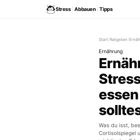
Stress
|
Abbauen
|
Tipps
Start
/
Ratgeber
/
Ernä
Ernährung
Ernäh
Stres
essen
sollte
Was du isst, bee
Cortisolspiegel 