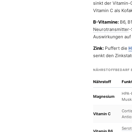
sinkt der Vitamin
Vitamin C als Kofak
B-Vitamine:
B6, B1
Neurotransmitter
-
Auswirkungen auf 
Zink:
Puffert die
H
senkt den Zinkstat
NÄHRSTOFFBEDARF B
Nährstoff
Funk
HPA-P
Magnesium
Musk
Corti
Vitamin C
Antio
Serot
Vitamin B6