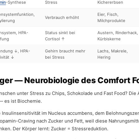
min
-Synthese
Stress
Kichererbsen
nsystemfunktion,
Eier, Fisch,
Verbrauch erhöht
lierung
Milchprodukte
nsystem, HPA-
Status sinkt bei
Austern, Rinderhack,
fung
Cortisol ↑
Kürbiskerne
ündung ↓, HPA-
Gehirn braucht mehr
Lachs, Makrele,
ivität ↓
bei Stress
Hering
ger — Neurobiologie des Comfort F
schen unter Stress zu Chips, Schokolade und Fast Food? Die A
 es ist Biochemie.
ie Insulinsensitivität im Nucleus accumbens, dem Belohnungsze
opamin-Craving nach Zucker und Fett, weil diese Nahrungsmitte
nken. Der Körper lernt: Zucker = Stressreduktion.