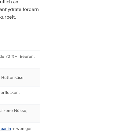
tlich an.
lenhydrate fördern
kurbelt.
de 70 %+, Beeren,
, Hüttenkäse
ferflocken,
salzene Nüsse,
heanin
+ weniger