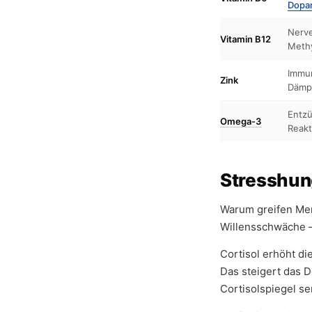
Dopa
Nerve
Vitamin B12
Methy
Immu
Zink
Dämp
Entz
Omega-3
Reakt
Stresshun
Warum greifen Men
Willensschwäche —
Cortisol erhöht d
Das steigert das D
Cortisolspiegel se