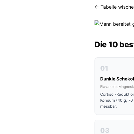
← Tabelle wische
Die 10 bes
01
Dunkle Schoko
Flavanole, Magnesi
Cortisol-Redukti
Konsum (40 g, 70 
messbar.
03