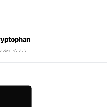
ryptophan
erotonin-Vorstufe