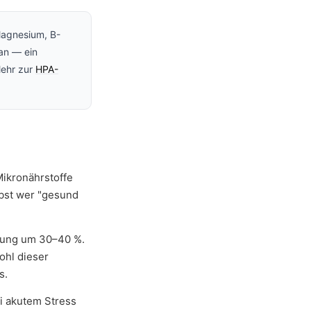
agnesium, B-
 an — ein
Mehr zur
HPA-
 Mikronährstoffe
lbst wer "gesund
dung um 30–40 %.
ohl dieser
s.
i akutem Stress