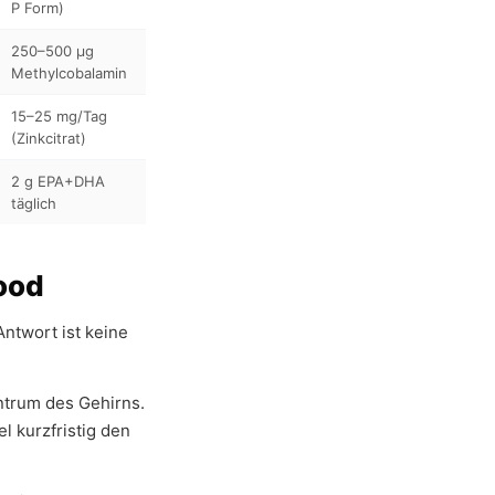
P Form)
250–500 µg
Methylcobalamin
15–25 mg/Tag
(Zinkcitrat)
2 g EPA+DHA
täglich
ood
ntwort ist keine
ntrum des Gehirns.
l kurzfristig den