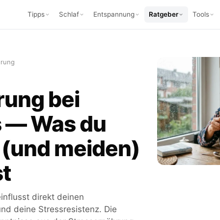
Tipps
Schlaf
Entspannung
Ratgeber
Tools
hrung
rung bei
s — Was du
 (und meiden)
st
influsst direkt deinen
und deine Stressresistenz. Die