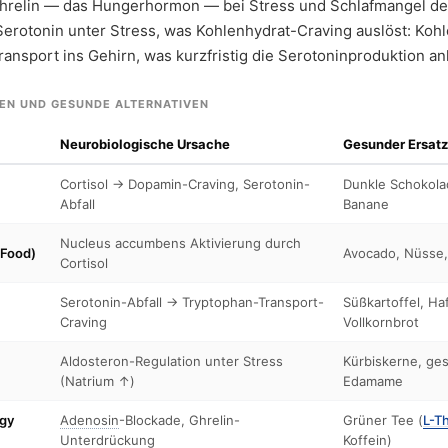
 Ghrelin — das Hungerhormon — bei Stress und Schlafmangel deu
 Serotonin unter Stress, was Kohlenhydrat-Craving auslöst: Koh
ransport ins Gehirn, was kurzfristig die Serotoninproduktion an
EN UND GESUNDE ALTERNATIVEN
Neurobiologische Ursache
Gesunder Ersatz
Cortisol → Dopamin-Craving, Serotonin-
Dunkle Schokola
Abfall
Banane
Nucleus accumbens Aktivierung durch
 Food)
Avocado, Nüsse
Cortisol
Serotonin-Abfall → Tryptophan-Transport-
Süßkartoffel, Ha
Craving
Vollkornbrot
Aldosteron-Regulation unter Stress
Kürbiskerne, ge
(Natrium ↑)
Edamame
rgy
Adenosin
-Blockade, Ghrelin-
Grüner Tee (
L-T
Unterdrückung
Koffein)