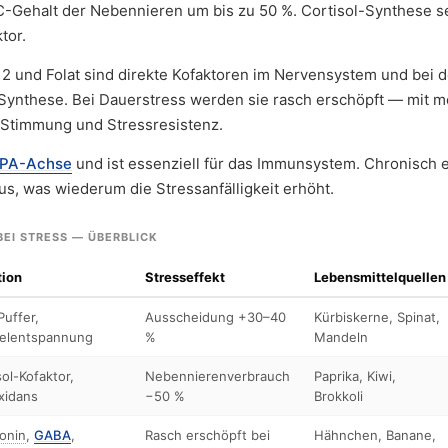
-C-Gehalt der Nebennieren um bis zu 50 %. Cortisol-Synthese s
tor.
2 und Folat sind direkte Kofaktoren im Nervensystem und bei d
Synthese. Bei Dauerstress werden sie rasch erschöpft — mit 
Stimmung und Stressresistenz.
PA-Achse
und ist essenziell für das Immunsystem. Chronisch 
us, was wiederum die Stressanfälligkeit erhöht.
EI STRESS — ÜBERBLICK
tion
Stresseffekt
Lebensmittelquellen
uffer,
Ausscheidung +30–40
Kürbiskerne, Spinat,
elentspannung
%
Mandeln
sol-Kofaktor,
Nebennierenverbrauch
Paprika, Kiwi,
xidans
−50 %
Brokkoli
onin
,
GABA
,
Rasch erschöpft bei
Hähnchen, Banane,