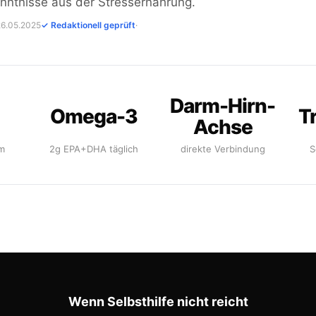
enntnisse aus der Stressernährung.
 26.05.2025
✓ Redaktionell geprüft
·
Darm-Hirn-
Omega-3
T
Achse
rm
2g EPA+DHA täglich
direkte Verbindung
S
Wenn Selbsthilfe nicht reicht