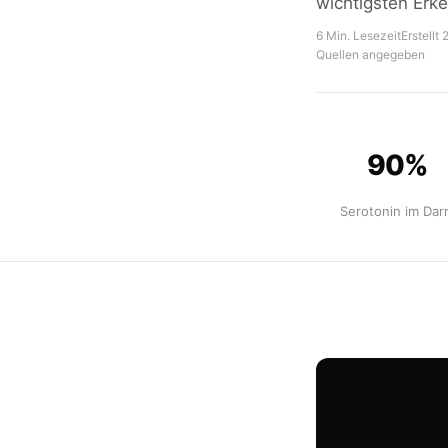
wichtigsten Erk
6 Min. Lesezeit
Erstellt
Quellen angegeben
90%
Serotonin im Da