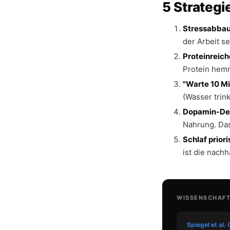
5 Strateg
Stressabbau
der Arbeit s
Proteinreich
Protein hemm
"Warte 10 M
(Wasser trin
Dopamin-Def
Nahrung. Das
Schlaf priori
ist die nach
WISSENSCHAF
Spiegel et al