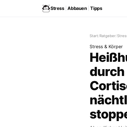
Stress
|
Abbauen
|
Tipps
Start
/
Ratgeber
/
Stres
Stress & Körper
Heißh
durch 
Cortis
nächtl
stopp