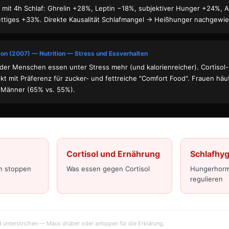
 mit 4h Schlaf: Ghrelin +28%, Leptin −18%, subjektiver Hunger +24%, A
ttiges +33%. Direkte Kausalität Schlafmangel → Heißhunger nachgewi
on (2007) — Nutrition — Stress und Essverhalten
der Menschen essen unter Stress mehr (und kalorienreicher). Cortisol-
rekt mit Präferenz für zucker- und fettreiche "Comfort Food". Frauen häu
s Männer (65% vs. 55%).
Cortisol und Ernährung
Schlafhy
n stoppen
Was essen gegen Cortisol
Hungerhorm
regulieren
d unterstrichen — Maus drüber oder antippen für die Erklärung.