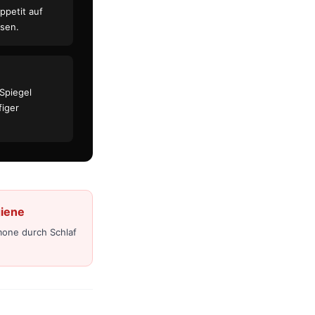
ppetit auf
esen.
Spiegel
figer
giene
one durch Schlaf