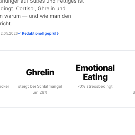
ßhunger auf Süßes und Fettiges ist
ingt. Cortisol, Ghrelin und
en warum — und wie man den
richt.
 02.05.2026
✓ Redaktionell geprüft
·
Emotional
l
Ghrelin
Eating
ucker
steigt bei Schlafmangel
70% stressbedingt
um 28%
S