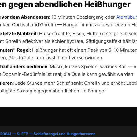
ien gegen abendlichen Heißhunger
 vor dem Abendessen:
10 Minuten Spaziergang oder
Atemübu
enken Cortisol und Ghrelin — Hunger nimmt ab bevor er zum H
e letzte Mahlzeit:
Hülsenfrüchte, Fisch, Hüttenkäse, griechisc
t Ghrelin effektiver als Kohlenhydrate. Sättigungseffekt hält lä
inuten"-Regel:
Heißhunger hat oft einen Peak von 5–10 Minute
ken, Glas Kräutertee) lässt ihn oft verschwinden
izit anders bedienen:
Musik, kurzes Spielen, warmes Bad — ni
 Dopamin-Bedürfnis ist real; die Quelle kann gewählt werden
sieren:
Jede Stunde mehr Schlaf senkt Ghrelin und erhöht Lept
haltigste Strategie gegen abendlichen Heißhunger
T
. (2004) — SLEEP — Schlafmangel und Hungerhormone