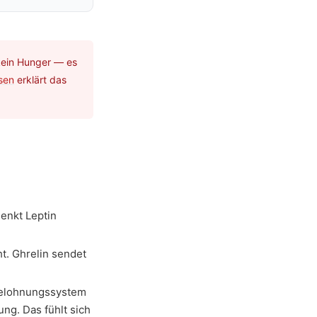
kein Hunger — es
sen
erklärt das
enkt Leptin
t. Ghrelin sendet
Belohnungssystem
ng. Das fühlt sich