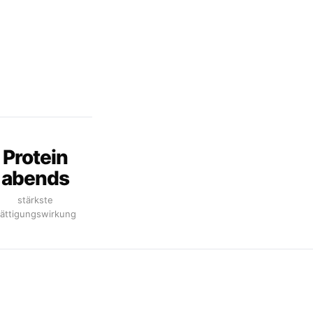
Protein
abends
stärkste
ättigungswirkung