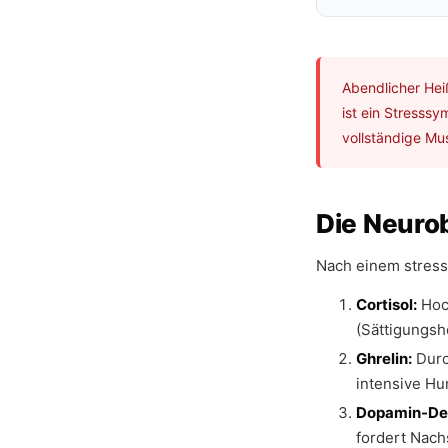
Abendlicher Hei
ist ein Stresss
vollständige Mus
Die Neuro
Nach einem stress
Cortisol:
Hoch
(Sättigungsh
Ghrelin:
Durc
intensive Hu
Dopamin-Def
fordert Nach