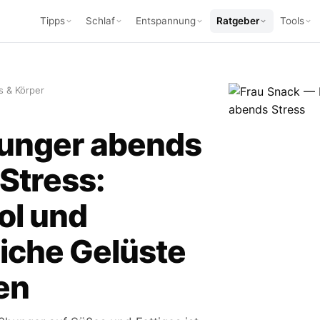
Tipps
Schlaf
Entspannung
Ratgeber
Tools
s & Körper
unger abends
Stress:
ol und
iche Gelüste
en