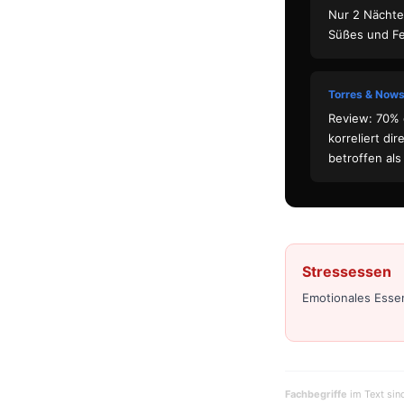
Nur 2 Nächte
Süßes und Fe
Torres & Nows
Review: 70% 
korreliert di
betroffen al
Stressessen
Emotionales Esse
Fachbegriffe
im Text sin