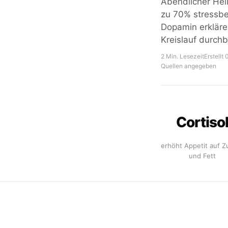
Abendlicher Hei
zu 70% stressbed
Dopamin erklär
Kreislauf durchb
2 Min. Lesezeit
Erstellt
Quellen angegeben
Cortiso
erhöht Appetit auf Z
und Fett