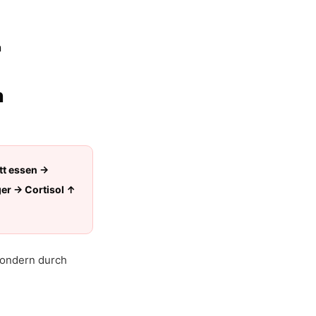
n
tt essen →
er → Cortisol ↑
 sondern durch