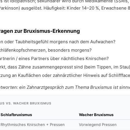
 ist idiopathisch; sekundärer wird durch Medikamente (SSRIs, 
Parkinson) ausgelöst. Häufigkeit: Kinder 14–20 %, Erwachsene 
Fragen zur Bruxismus-Erkennung
n oder Taubheitsgefühl morgens nach dem Aufwachen?
chläfenkopfschmerzen, besonders morgens?
artnerin / eines Partners über nächtliches Knirschen?
kt, dass Zähne zusammengepresst sind (beim Tippen, im Stau
zung an Kauflächen oder zahnärztlicher Hinweis auf Schlifffac
tworten: ein Zahnarztgespräch zum Thema Bruxismus ist sinnvo
US VS. WACHER BRUXISMUS
Schlafbruxismus
Wacher Bruxismus
Rhythmisches Knirschen + Pressen
Vorwiegend Pressen