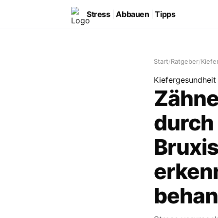
Stress
|
Abbauen
|
Tipps
Start
/
Ratgeber
/
Kiefe
Kiefergesundheit
Zähne
durch 
Bruxi
erken
behan