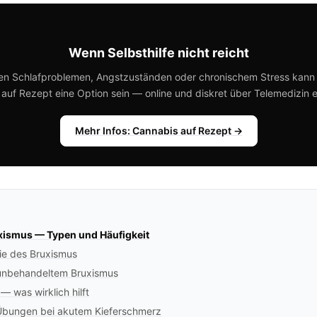
Wenn Selbsthilfe nicht reicht
en Schlafproblemen, Angstzuständen oder chronischem Stress kann
auf Rezept eine Option sein — online und diskret über Telemedizin e
Mehr Infos: Cannabis auf Rezept →
xismus — Typen und Häufigkeit
ie des Bruxismus
unbehandeltem Bruxismus
 was wirklich hilft
-Übungen bei akutem Kieferschmerz