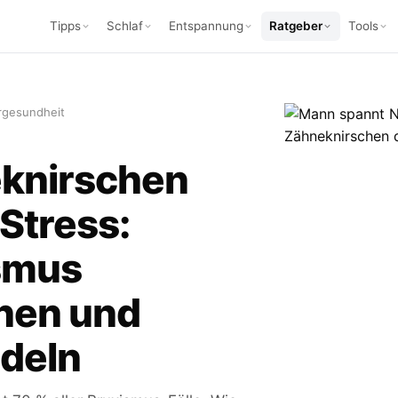
Tipps
Schlaf
Entspannung
Ratgeber
Tools
rgesundheit
knirschen
Stress:
smus
nen und
deln