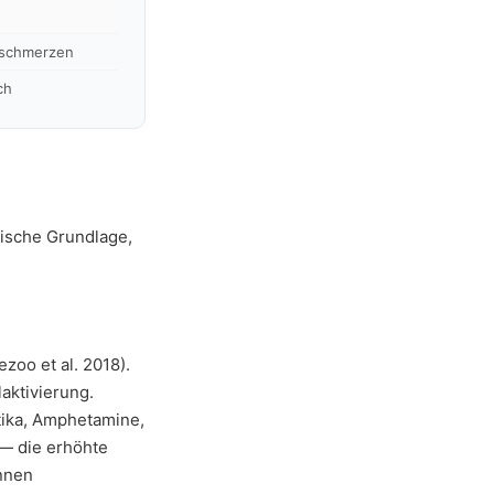
nschmerzen
ch
gische Grundlage,
zoo et al. 2018).
aktivierung.
ika, Amphetamine,
— die erhöhte
nnen