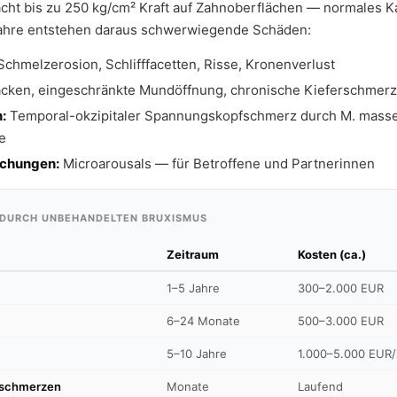
cht bis zu 250 kg/cm² Kraft auf Zahnoberflächen — normales 
Jahre entstehen daraus schwerwiegende Schäden:
chmelzerosion, Schlifffacetten, Risse, Kronenverlust
cken, eingeschränkte Mundöffnung, chronische Kieferschmer
:
Temporal-okzipitaler Spannungskopfschmerz durch M. masset
e
echungen:
Microarousals — für Betroffene und Partnerinnen
DURCH UNBEHANDELTEN BRUXISMUS
Zeitraum
Kosten (ca.)
1–5 Jahre
300–2.000 EUR
6–24 Monate
500–3.000 EUR
5–10 Jahre
1.000–5.000 EUR
fschmerzen
Monate
Laufend