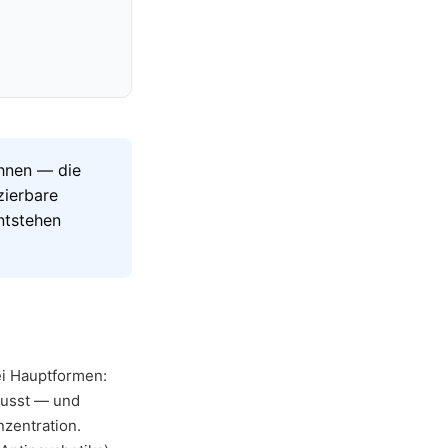
hnen — die
zierbare
ntstehen
ei Hauptformen:
wusst — und
zentration.