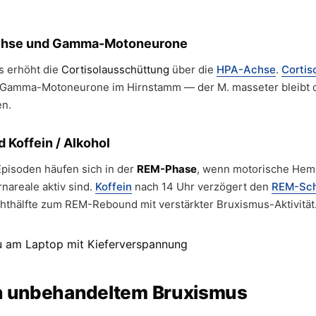
Achse und Gamma-Motoneurone
s erhöht die
Cortisolausschüttung
über die
HPA-Achse
.
Cortis
r Gamma-Motoneurone im Hirnstamm — der M. masseter bleibt da
en.
 Koffein / Alkohol
pisoden häufen sich in der
REM-Phase
, wenn motorische Hem
nareale aktiv sind.
Koffein
nach 14 Uhr verzögert den
REM-Sch
chthälfte zum REM-Rebound mit verstärkter Bruxismus-Aktivität
n unbehandeltem Bruxismus