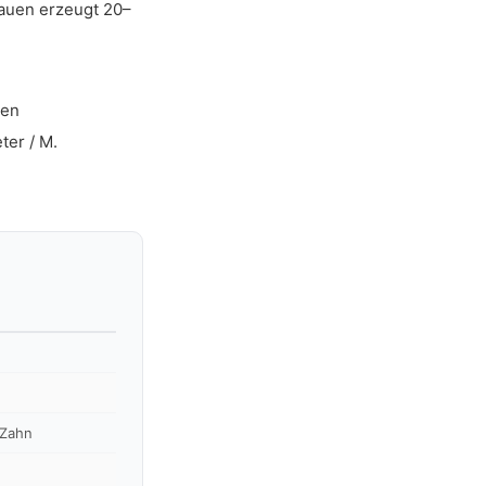
Kauen erzeugt 20–
zen
er / M.
/Zahn