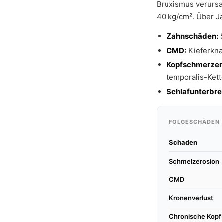
Bruxismus verursa
40 kg/cm². Über 
Zahnschäden:
S
CMD:
Kieferkna
Kopfschmerzen
temporalis-Kett
Schlafunterbr
FOLGESCHÄDEN 
Schaden
Schmelzerosion
CMD
Kronenverlust
Chronische Kop