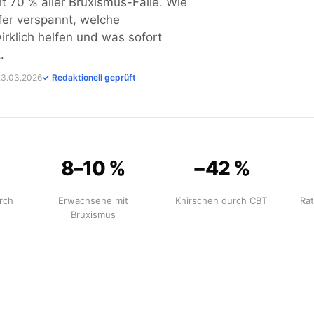
t 70 % aller Bruxismus-Fälle. Wie
fer verspannt, welche
rklich helfen und was sofort
.
 23.03.2026
✓ Redaktionell geprüft
·
8–10 %
−42 %
rch
Erwachsene mit
Knirschen durch CBT
Rat
Bruxismus