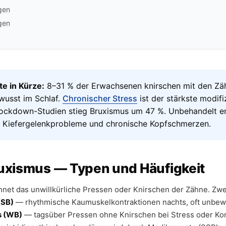
gen
gen
e in Kürze:
8–31 % der Erwachsenen knirschen mit den Zä
wusst im Schlaf.
Chronischer Stress
ist der stärkste modifi
 Lockdown-Studien stieg Bruxismus um 47 %. Unbehandelt e
 Kiefergelenkprobleme und chronische Kopfschmerzen.
ruxismus — Typen und Häufigkeit
net das unwillkürliche Pressen oder Knirschen der Zähne. Zw
(SB)
— rhythmische Kaumuskelkontraktionen nachts, oft unbe
s (WB)
— tagsüber Pressen ohne Knirschen bei Stress oder Kon