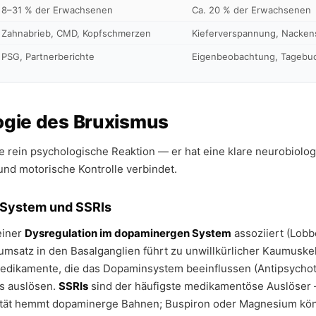
8–31 % der Erwachsenen
Ca. 20 % der Erwachsenen
Zahnabrieb, CMD, Kopfschmerzen
Kieferverspannung, Nacke
PSG, Partnerberichte
Eigenbeobachtung, Tagebu
ogie des Bruxismus
e rein psychologische Reaktion — er hat eine klare neurobiolo
 und motorische Kontrolle verbindet.
System und SSRIs
einer
Dysregulation im dopaminergen System
assoziiert (Lobbe
msatz in den Basalganglien führt zu unwillkürlicher Kaumuskel
dikamente, die das Dopaminsystem beeinflussen (Antipsychot
s auslösen.
SSRIs
sind der häufigste medikamentöse Auslöser 
vität hemmt dopaminerge Bahnen; Buspiron oder Magnesium kö