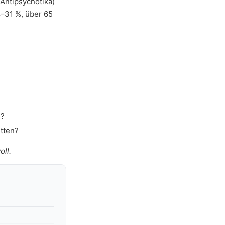
Antipsychotika)
8–31 %, über 65
)?
etten?
ll.