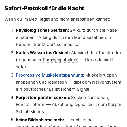
Sofort-Protokoll für die Nacht
Wenn du im Bett liegst und nicht entspannen kannst:
Physiologisches Seufzen:
2× kurz durch die Nase
einatmen, 1× lang durch den Mund ausatmen. 5
Runden. Senkt Cortisol messbar
Kaltes Wasser ins Gesicht:
Aktiviert den Tauchreflex
(trigeminaler
Parasympathikus
) — Herzrate sinkt
sofort
Progressive Muskelentspannung
:
Muskelgruppen
anspannen und loslassen — gibt dem Nervensystem
ein physisches "Es ist sicher"-Signal
Körpertemperatur senken:
Socken ausziehen,
Fenster öffnen — Abkühlung signalisiert dem Körper
Schlaf-Modus
Keine Bildschirme mehr
— auch keine
"beruhigenden" Videos. Jede Stimulation verlängert