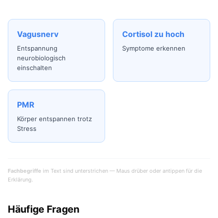
Vagusnerv
Cortisol zu hoch
Entspannung
Symptome erkennen
neurobiologisch
einschalten
PMR
Körper entspannen trotz
Stress
Fachbegriffe
im Text sind unterstrichen — Maus drüber oder antippen für die
Erklärung.
Häufige Fragen