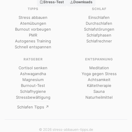
Stress-Test
Downloads
TIPPS
SCHLAF
Stress abbauen
Einschlafen
Atemübungen
Durchschlafen
Burnout vorbeugen
Schlafstörungen
PMR
Schlafphasen
Autogenes Training
Schlafrechner
Schnell entspannen
RATGEBER
ENTSPANNUNG
Cortisol senken
Meditation
Ashwagandha
Yoga gegen Stress
Magnesium
Achtsamkeit
Burnout-Test
Kältetherapie
Schlafhygiene
Sauna
Stressbewältigung
Naturheilmittel
Schlafen Tipps ↗
© 2026 stress-abbauen-tipps.de