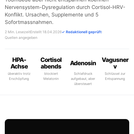
Nervensystem-Dysregulation durch Cortisol-HRV-
Konflikt. Ursachen, Supplemente und 5
Sofortmassnahmen.
2 Min. Lesezeit
Erstellt 18.04.2026
✓ Redaktionell geprüft
·
Quellen angegeben
HPA-
Cortisol
Vagusner
Adenosin
Achse
abends
v
überaktiv trotz
blockiert
Schlafdruck
Schlüssel zur
Erschöpfung
Melatonin
aufgebaut, aber
Entspannung
übersteuert