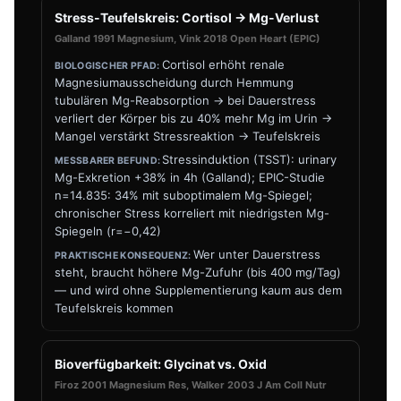
Stress-Teufelskreis: Cortisol → Mg-Verlust
Galland 1991 Magnesium, Vink 2018 Open Heart (EPIC)
Cortisol erhöht renale
Magnesiumausscheidung durch Hemmung
tubulären Mg-Reabsorption → bei Dauerstress
verliert der Körper bis zu 40% mehr Mg im Urin →
Mangel verstärkt Stressreaktion → Teufelskreis
Stressinduktion (TSST): urinary
Mg-Exkretion +38% in 4h (Galland); EPIC-Studie
n=14.835: 34% mit suboptimalem Mg-Spiegel;
chronischer Stress korreliert mit niedrigsten Mg-
Spiegeln (r=−0,42)
Wer unter Dauerstress
steht, braucht höhere Mg-Zufuhr (bis 400 mg/Tag)
— und wird ohne Supplementierung kaum aus dem
Teufelskreis kommen
Bioverfügbarkeit: Glycinat vs. Oxid
Firoz 2001 Magnesium Res, Walker 2003 J Am Coll Nutr