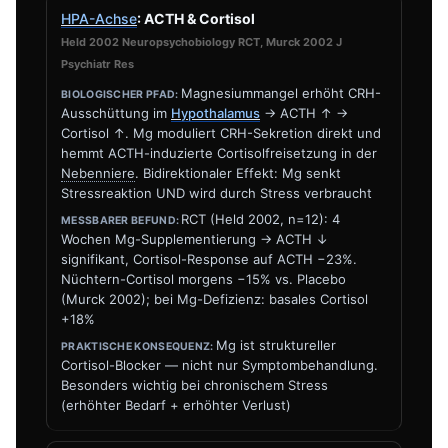
HPA-Achse
: ACTH & Cortisol
Held 2002 Neuropsychobiology RCT, Murck 2002 J
Psychiatr Res
Magnesiummangel erhöht CRH-
Ausschüttung im
Hypothalamus
→ ACTH ↑ →
Cortisol ↑. Mg moduliert CRH-Sekretion direkt und
hemmt ACTH-induzierte Cortisolfreisetzung in der
Nebenniere
. Bidirektionaler Effekt: Mg senkt
Stressreaktion UND wird durch Stress verbraucht
RCT (Held 2002, n=12): 4
Wochen Mg-Supplementierung → ACTH ↓
signifikant, Cortisol-Response auf ACTH −23%.
Nüchtern-Cortisol morgens −15% vs. Placebo
(Murck 2002); bei Mg-Defizienz: basales Cortisol
+18%
Mg ist struktureller
Cortisol-Blocker — nicht nur Symptombehandlung.
Besonders wichtig bei chronischem Stress
(erhöhter Bedarf + erhöhter Verlust)