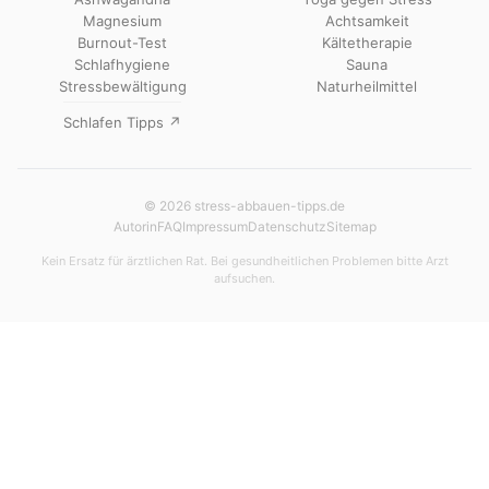
Magnesium
Achtsamkeit
Burnout-Test
Kältetherapie
Schlafhygiene
Sauna
Stressbewältigung
Naturheilmittel
Schlafen Tipps ↗
© 2026 stress-abbauen-tipps.de
Autorin
FAQ
Impressum
Datenschutz
Sitemap
Kein Ersatz für ärztlichen Rat. Bei gesundheitlichen Problemen bitte Arzt
aufsuchen.