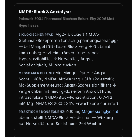
NMDA-Block & Anxiolyse
Poleszak 2004 Pharmacol Biochem Behav, Eby 2006 Med
Hypotheses
Mg2+ blockiert NMDA-
Glutamat-Rezeptoren tonisch (spannungsabhängig)
— bei Mangel fällt dieser Block weg → Glutamat
kann unbegrenzt einströmen → neuronale
Hyperexzitabilität → Nervosität, Angst,
Schlaflosigkeit, Muskelzucken
Mg-Mangel-Ratten: Angst-
Score +48%, NMDA-Aktivierung +31% (Poleszak);
Mg-Supplementierung: Angst-Scores signifikant ↓,
vergleichbar mit niedrig-dosiertem Anxiolytikum;
intrazelluläre NMDA-Block-Konzentration: 0,7–1,2
mM Mg (NHANES 2005: 34% Erwachsene darunter)
400 mg
Magnesiumglycinat
abends stellt NMDA-Block wieder her — Wirkung
auf Nervosität und Schlaf nach 2–4 Wochen