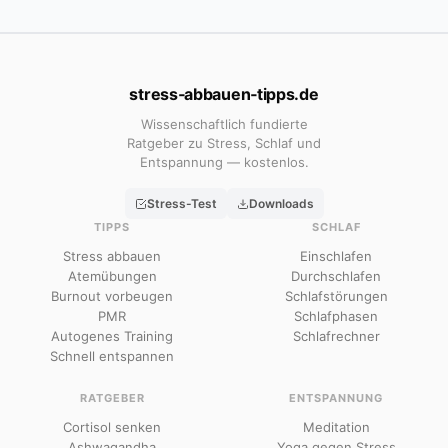
stress‑abbauen‑tipps.de
Wissenschaftlich fundierte
Ratgeber zu Stress, Schlaf und
Entspannung — kostenlos.
Stress-Test
Downloads
TIPPS
SCHLAF
Stress abbauen
Einschlafen
Atemübungen
Durchschlafen
Burnout vorbeugen
Schlafstörungen
PMR
Schlafphasen
Autogenes Training
Schlafrechner
Schnell entspannen
RATGEBER
ENTSPANNUNG
Cortisol senken
Meditation
Ashwagandha
Yoga gegen Stress