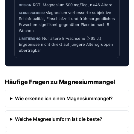
RCT, Magnesium 500 mg/Tag, n=46 Ältere
Magnesium verbesserte subjektive
Schlafqualität, Einschlafzeit und frühmorgendliches
Erwachen signifikant gegenüber Placebo nach 8
Wochen
Nur ältere Erwachsene (>65 J.);
Ergebnisse nicht direkt auf jüngere Altersgruppen
übertragbar
Häufige Fragen zu Magnesiummangel
Wie erkenne ich einen Magnesiummangel?
Welche Magnesiumform ist die beste?