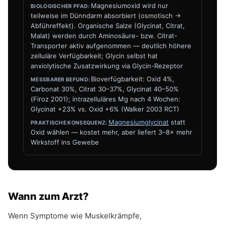
Magnesiumoxid wird nur
teilweise im Dünndarm absorbiert (osmotisch →
Abführeffekt). Organische Salze (Glycinat, Citrat,
Malat) werden durch Aminosäure- bzw. Citrat-
Transporter aktiv aufgenommen — deutlich höhere
zelluläre Verfügbarkeit; Glycin selbst hat
anxiolytische Zusatzwirkung via Glycin-Rezeptor
Bioverfügbarkeit: Oxid 4%,
Carbonat 30%, Citrat 30–37%, Glycinat 40–50%
(Firoz 2001); intrazelluläres Mg nach 4 Wochen:
Glycinat +23% vs. Oxid +6% (Walker 2003 RCT)
Magnesiumglycinat
statt
Oxid wählen — kostet mehr, aber liefert 3–8× mehr
Wirkstoff ins Gewebe
Wann zum Arzt?
Wenn Symptome wie Muskelkrämpfe,