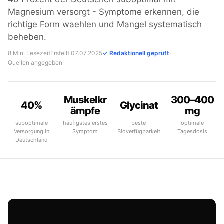
Magnesium versorgt - Symptome erkennen, die
richtige Form waehlen und Mangel systematisch
beheben.
8 Min. Lesezeit
Erstellt 07.07.2025
✓ Redaktionell geprüft
·
Quellen angegeben
Muskelkr
300–400
40%
Glycinat
ämpfe
mg
suboptimale
häufigstes erstes
beste
optimale
Versorgung in
Symptom
Bioverfügbarkeit
Tagesdosis
Deutschland