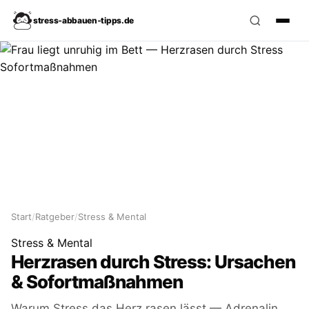
stress‑abbauen‑tipps.de
Start
/
Ratgeber
/
Stress & Mental
Stress & Mental
Herzrasen durch Stress: Ursachen
& Sofortmaßnahmen
Warum Stress das Herz rasen lässt — Adrenalin,