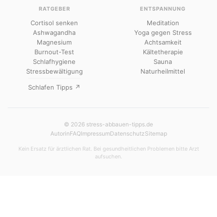
RATGEBER
ENTSPANNUNG
Cortisol senken
Meditation
Ashwagandha
Yoga gegen Stress
Magnesium
Achtsamkeit
Burnout-Test
Kältetherapie
Schlafhygiene
Sauna
Stressbewältigung
Naturheilmittel
Schlafen Tipps ↗
© 2026 stress-abbauen-tipps.de
Autorin
FAQ
Impressum
Datenschutz
Sitemap
Kein Ersatz für ärztlichen Rat. Bei gesundheitlichen Problemen bitte Arzt
aufsuchen.