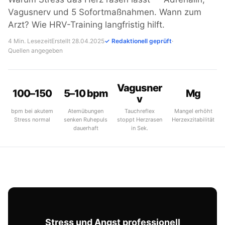
Vagusnerv und 5 Sofortmaßnahmen. Wann zum
Arzt? Wie HRV-Training langfristig hilft.
4 Min. Lesezeit
Erstellt 28.04.2025
✓ Redaktionell geprüft
·
Quellen angegeben
Vagusner
100–150
5–10 bpm
Mg
v
bpm bei akutem
Atemübungen
Tauchreflex
Mangel erhöht
Stress normal
senken Ruhepuls
stoppt Herzrasen
Herzexzitabilität
dauerhaft
in Sek.
Stress und Angst professionell