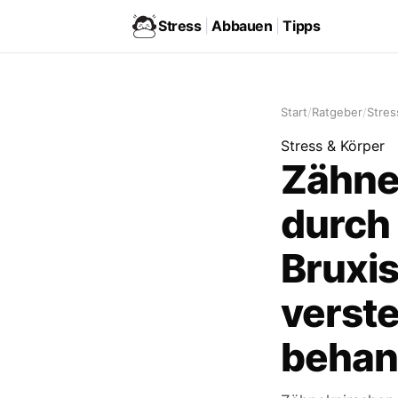
Stress
|
Abbauen
|
Tipps
Start
/
Ratgeber
/
Stres
Stress & Körper
Zähne
durch 
Bruxi
verst
behan