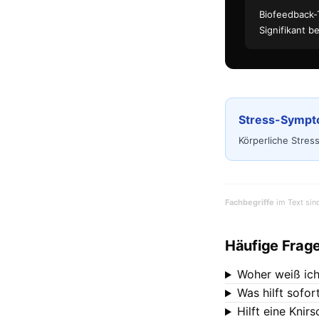
Biofeedback-
Signifikant b
Stress-Symp
Körperliche Stres
Fachbegriffe
im Text sin
Häufige Frag
Woher weiß ich
Was hilft sofo
Hilft eine Knir