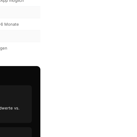
 App möglich
4–6 Monate
ngen
dwerte vs.