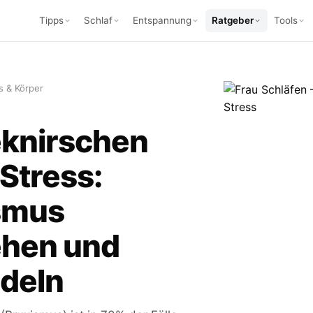
Tipps
Schlaf
Entspannung
Ratgeber
Tools
s & Körper
knirschen
Stress:
smus
ehen und
deln