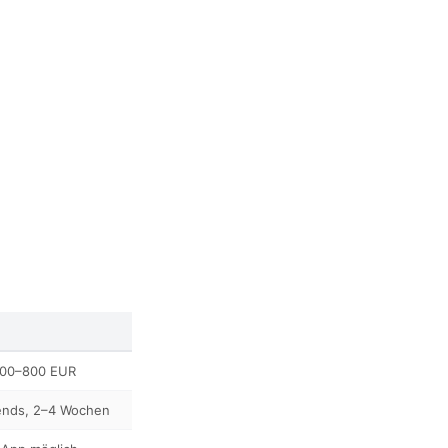
300–800 EUR
ends, 2–4 Wochen