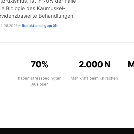
Bruxismus) ist in 70% der Fälle
Die Biologie des Kaumuskel-
evidenzbasierte Behandlungen.
 04.05.2026
✓ Redaktionell geprüft
·
70%
2.000 N
M
haben stressbedingten
Mahlkraft beim Knirschen
Auslöser