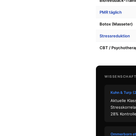
Biofeedback-Train
PMR täglich
Botox (Masseter)
Stressreduktion
CBT / Psychothera
WISSENSCHAF
Kuhn & Turp (
Aktuelle Kla
Stresskorrel
28% Kontrolle
Ommerborn et 