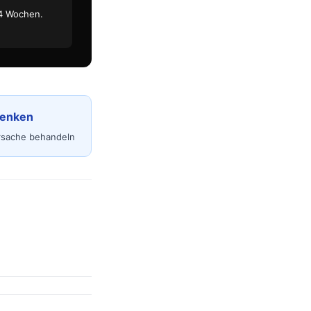
 4 Wochen.
senken
rsache behandeln