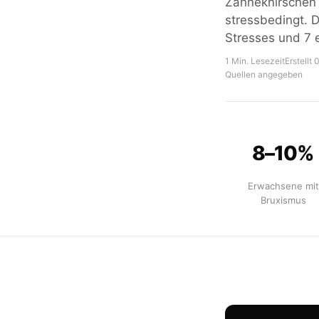
Zähneknirschen (
stressbedingt. 
Stresses und 7 
1 Min. Lesezeit
Erstellt
Quellen angegeben
8–10%
Erwachsene mit
Bruxismus