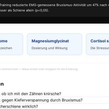
Training reduzierte EMG-gemessene Bruxismus-Aktivität um 47% nach
esser als Schiene allein (p<0,05).
tome
Magnesiumglycinat
Cortisol 
szeichen
Dosierung und Wirkung
Die Stressu
d unterstrichen — Maus drüber oder antippen für die Erklärung.
en
 ob ich mit den Zähnen knirsche?
rt gegen Kieferverspannung durch Bruxismus?
scherschiene wirklich?