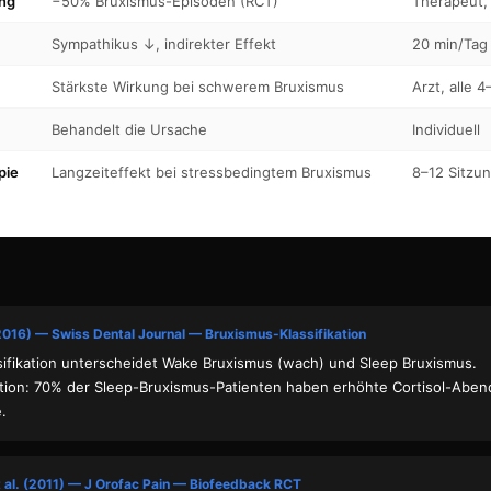
ing
−50% Bruxismus-Episoden (RCT)
Therapeut,
Sympathikus ↓, indirekter Effekt
20 min/Tag
Stärkste Wirkung bei schwerem Bruxismus
Arzt, alle 
Behandelt die Ursache
Individuell
pie
Langzeiteffekt bei stressbedingtem Bruxismus
8–12 Sitzu
T
2016) — Swiss Dental Journal — Bruxismus-Klassifikation
ssifikation unterscheidet Wake Bruxismus (wach) und Sleep Bruxismus.
ation: 70% der Sleep-Bruxismus-Patienten haben erhöhte Cortisol-Aben
.
al. (2011) — J Orofac Pain — Biofeedback RCT