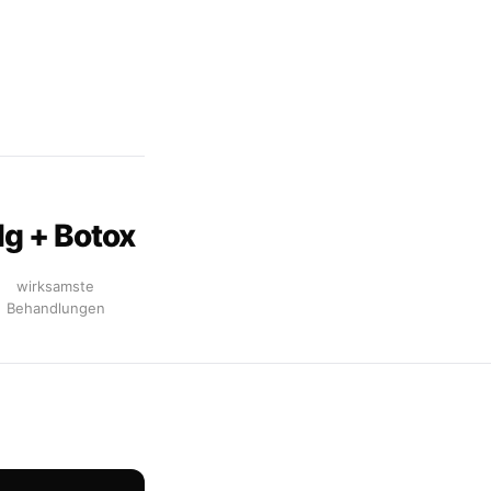
g + Botox
wirksamste
Behandlungen