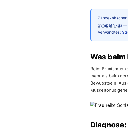
Zähneknirschen 
Sympathikus
— 
Verwandtes:
St
Was beim 
Beim Bruxismus ko
mehr als beim norm
Bewusstsein. Ausl
Muskeltonus gener
Diagnose: