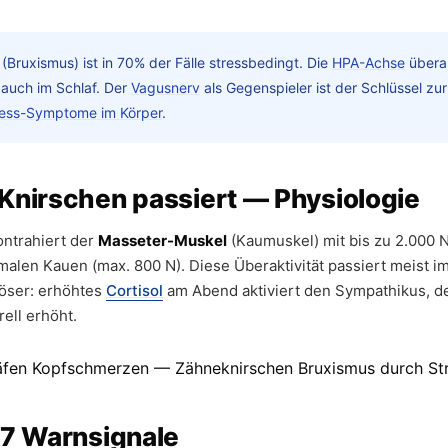
(Bruxismus) ist in 70% der Fälle stressbedingt. Die
HPA-Achse
überak
auch im Schlaf. Der
Vagusnerv
als Gegenspieler ist der Schlüssel zu
ress-Symptome im Körper
.
Knirschen passiert — Physiologie
ntrahiert der
Masseter-Muskel
(Kaumuskel) mit bis zu 2.000 
alen Kauen (max. 800 N). Diese Überaktivität passiert meist im
öser: erhöhtes
Cortisol
am Abend aktiviert den Sympathikus, d
ell erhöht.
 7 Warnsignale