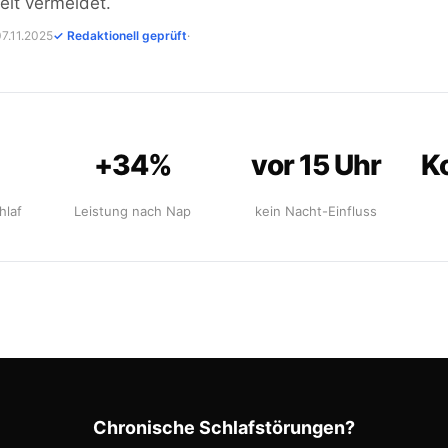
eit vermeidet.
 07.11.2025
✓ Redaktionell geprüft
·
+34%
vor 15 Uhr
K
hlaf
Leistung nach Nap
kein Nacht-Einfluss
Chronische Schlafstörungen?