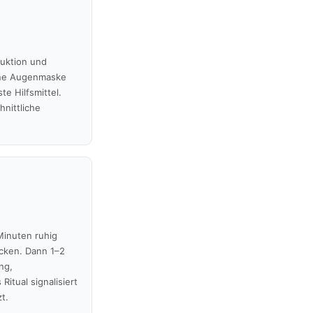
uktion und
Eine Augenmaske
te Hilfsmittel.
hnittliche
Minuten ruhig
ecken. Dann 1–2
ng,
Ritual signalisiert
t.