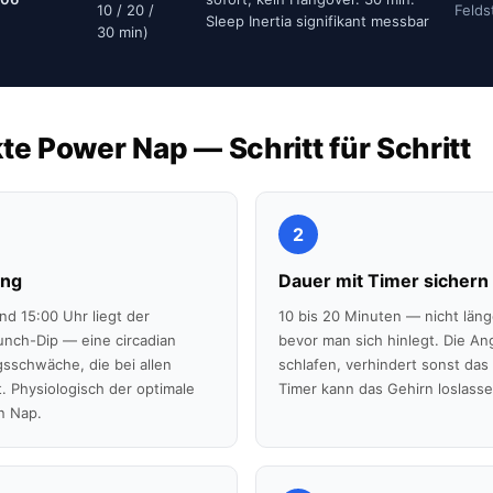
10 / 20 /
Felds
Sleep Inertia signifikant messbar
30 min)
te Power Nap — Schritt für Schritt
2
ing
Dauer mit Timer sichern
d 15:00 Uhr liegt der
10 bis 20 Minuten — nicht länge
unch-Dip — eine circadian
bevor man sich hinlegt. Die An
sschwäche, die bei allen
schlafen, verhindert sonst das 
. Physiologisch der optimale
Timer kann das Gehirn loslasse
n Nap.