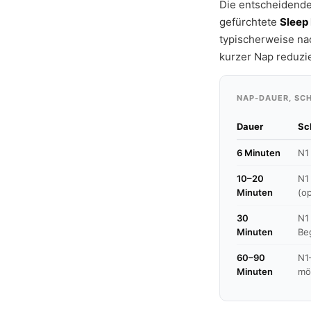
Die entscheidend
gefürchtete
Sleep 
typischerweise na
kurzer Nap reduzi
NAP-DAUER, SCH
Dauer
Sc
6 Minuten
N1
10–20
N1
Minuten
(op
30
N1
Minuten
Be
60–90
N1
Minuten
mö