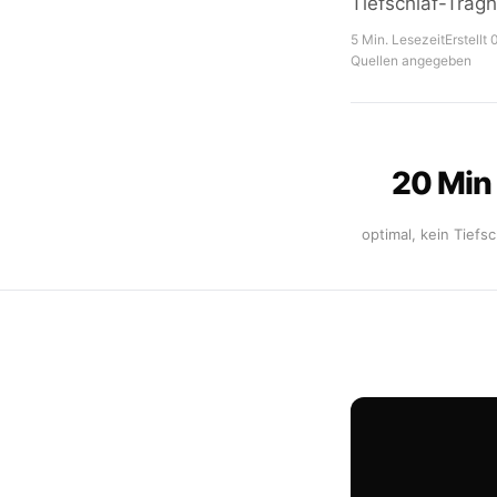
Tiefschlaf-Trägh
5 Min. Lesezeit
Erstellt
Quellen angegeben
20 Min
optimal, kein Tiefsc