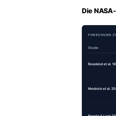
Die NASA-
FORSCHUNG Z
Studie
Rosekind et al. 
Mednick et al. 2
Brooks & Lack 2