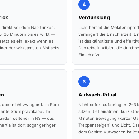
4
rick
Verdunklung
 direkt vor dem Nap trinken.
Licht hemmt die
Melatonin
prod
20–30 Minuten bis es wirkt —
verlängert die Einschlafzeit. 
etzt es ein, exakt wenn es
ist das günstigste und effektivs
Einer der wirksamsten Biohacks
Dunkelheit halbiert die durchsc
Einschlafzeit.
6
en
Aufwach-Ritual
l, aber nicht zwingend. Im Büro
Nicht sofort aufspringen. 2–3 
ehnte Stuhl praktikabel. Im
sitzen, tief einatmen, kurz str
banden seltener in N3 — das
Minuten Bewegung (kurzer Ga
nertia ist dort sogar geringer.
Treppensteigen) und Licht. Das 
dem Gehirn: Aufwachen ist jetz