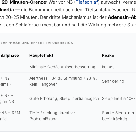
e
20-Minuten-Grenze
: Wer vor N3 (
Tiefschlaf
) aufwacht, verme
Inertia
— die Benommenheit nach dem Tiefschlafaufwachen. N
ch 20–25 Minuten. Der dritte Mechanismus ist der
Adenosin
-A
ert den Schlafdruck messbar und hält die Wirkung mehrere Stu
LAFPHASE UND EFFEKT IM ÜBERBLICK
hlafphase
Haupteffekt
Risiko
Minimale Gedächtnisverbesserung
Keines
 + N2
Alertness +34 %, Stimmung +23 %,
Sehr gering
timal)
kein Hangover
 + N2 +
Gute Erholung, Sleep Inertia möglich
Sleep Inertia 10–
ginn N3
–N3 + REM
Tiefe Erholung, kreative
Starke Sleep Inert
glich
Problemlösung
beeinträchtigt