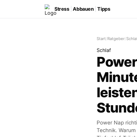
Stress
|
Abbauen
|
Tipps
Start
/
Ratgeber
/
Schla
Schlaf
Power
Minut
leisten
Stund
Power Nap richt
Technik. Warum 