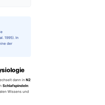
ie
. 1995). In
eine der
siologie
echselt dann in
N2
rn
Schlafspindeln
:
ralen Wissens und