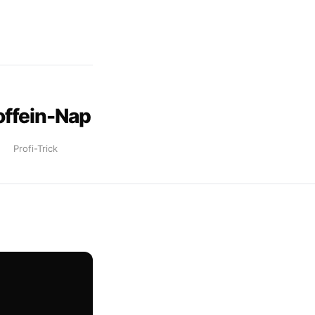
offein-Nap
Profi-Trick