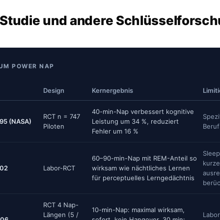
Studie und andere Schlüsselforsc
UM POWER NAP
Design
Kernergebnis
Limit
40-min-Nap verbessert kognitive
RCT n = 747
Spezi
1995 (NASA)
Leistung um 34 %, reduziert
Piloten
Beruf
Fehler um 16 %
Sleep
60–90-min-Nap mit REM-Anteil so
kurze
002
Labor-RCT
wirksam wie nächtliches Lernen
ausre
für perceptuelles Lerngedächtnis
berüc
RCT 4 Nap-
10-min-Nap: maximal wirksam,
Längen (5 /
Labor
006
sofort, kein Hangover. 30 min: