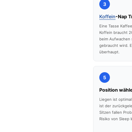
3
Koffein
-Nap T
Eine Tasse Kaffee
Koffein braucht 
beim Aufwachen s
gebraucht wird. 
überhaupt.
5
Position wähl
Liegen ist optima
ist der zurückgel
Sitzen fallen Pro
Risiko von Sleep I