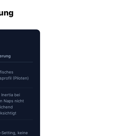
hung
ierung
fisches
sprofil (Piloten)
 Inertia bei
n Naps nicht
ichend
ksichtigt
-Setting, keine