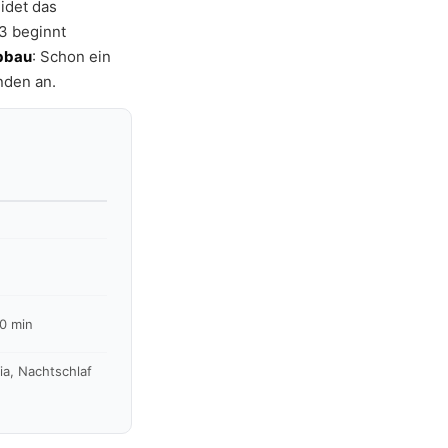
idet das
3 beginnt
bbau
: Schon ein
nden an.
20 min
ia, Nachtschlaf