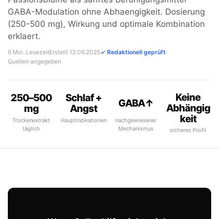
GABA-Modulation ohne Abhaengigkeit. Dosierung
(250-500 mg), Wirkung und optimale Kombination
erklaert.
6 Min. Lesezeit
Erstellt 12.06.2025
✓ Redaktionell geprüft
·
Quellen angegeben
Keine
250–500
Schlaf +
GABA↑
Abhängig
mg
Angst
keit
Trockenextrakt
Hauptindikationen
nachgewiesener
täglich
Mechanismus
sicheres Profil