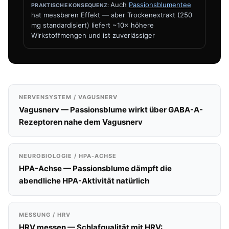
Auch
Passionsblumentee
hat messbaren Effekt — aber Trockenextrakt (250
mg standardisiert) liefert ~10× höhere
Wirkstoffmengen und ist zuverlässiger
NERVENSYSTEM / VAGUSNERV
Vagusnerv — Passionsblume wirkt über GABA-A-
Rezeptoren nahe dem Vagusnerv
NEUROBIOLOGIE / HPA-ACHSE
HPA-Achse — Passionsblume dämpft die
abendliche HPA-Aktivität natürlich
MESSUNG / HRV
HRV messen — Schlafqualität mit HRV: