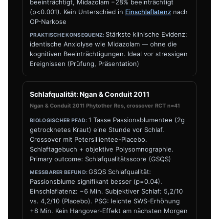
beeinträchtigt, Midazolam −28% beeinträchtigt
(p<0.001). Kein Unterschied in
Einschlaflatenz
nach
OP-Narkose
Stärkste klinische Evidenz:
identische Anxiolyse wie Midazolam — ohne die
kognitiven Beeinträchtigungen. Ideal vor stressigen
Ereignissen (Prüfung, Präsentation)
Schlafqualität: Ngan & Conduit 2011
Ngan & Conduit 2011 Phytother Res, crossover RCT n=41
1 Tasse Passionsblumentee (2g
getrocknetes Kraut) eine Stunde vor Schlaf.
Crossover mit Petersillientee-Placebo.
Schlaftagebuch + objektive Polysomnographie.
Primary outcome: Schlafqualitätsscore (GSQS)
GSQS Schlafqualität:
Passionsblume signifikant besser (p=0.04).
Einschlaflatenz: −6 Min. Subjektiver Schlaf: 5,2/10
vs. 4,2/10 (Placebo). PSG: leichte SWS-Erhöhung
+8 Min. Kein Hangover-Effekt am nächsten Morgen