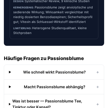
Systematischer Review, 9 klinische Studien
Passionsblume zeigt anxiolytische und
sedierende Wirkung; Wirksamkeit vergleichbar mit
niedrig dosierten Benzodiazepinen; Sicherheitsprofil
gut; Vitexin als Schluessel-Wirkstoff identifiziert
Heterogene Studienqualitaet, kleine
Stichproben
Häufige Fragen zu Passionsblume
+
Wie schnell wirkt Passionsblume?
+
Macht Passionsblume abhängig?
Was ist besser — Passionsblume Tee,
+
Tinktur oder Kapsel?