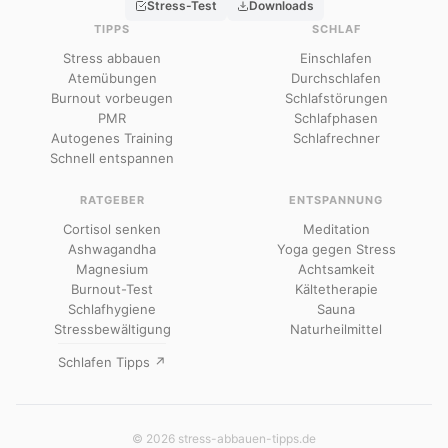
Stress-Test
Downloads
TIPPS
SCHLAF
Stress abbauen
Einschlafen
Atemübungen
Durchschlafen
Burnout vorbeugen
Schlafstörungen
PMR
Schlafphasen
Autogenes Training
Schlafrechner
Schnell entspannen
RATGEBER
ENTSPANNUNG
Cortisol senken
Meditation
Ashwagandha
Yoga gegen Stress
Magnesium
Achtsamkeit
Burnout-Test
Kältetherapie
Schlafhygiene
Sauna
Stressbewältigung
Naturheilmittel
Schlafen Tipps ↗
© 2026 stress-abbauen-tipps.de