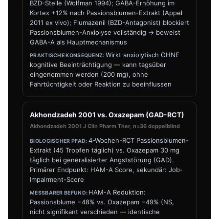
BZD-Stelle (Wolfman 1994); GABA-Erhöhung im
Kortex +12% nach Passionsblumen-Extrakt (Appel
2011 ex vivo); Flumazenil (BZD-Antagonist) blockiert
Passionsblumen-Anxiolyse vollständig → beweist
GABA-A als Hauptmechanismus
Wirkt anxiolytisch OHNE
kognitive Beeinträchtigung — kann tagsüber
eingenommen werden (200 mg), ohne
Fahrtüchtigkeit oder Reaktion zu beeinflussen
Akhondzadeh 2001 vs. Oxazepam (GAD-RCT)
Akhondzadeh 2001 J Clin Pharm Ther, n=36 doppelblind
4-Wochen-RCT Passionsblumen-
Extrakt (45 Tropfen täglich) vs. Oxazepam 30 mg
täglich bei generalisierter Angststörung (GAD).
Primärer Endpunkt: HAM-A Score, sekundär: Job-
Impairment-Score
HAM-A Reduktion:
Passionsblume −48% vs. Oxazepam −49% (NS,
nicht signifikant verschieden — identische