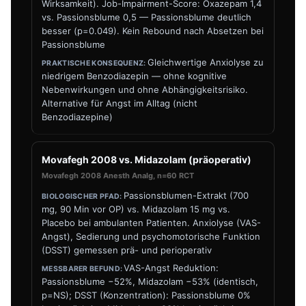
Wirksamkeit). Job-Impairment-Score: Oxazepam 1,4
vs. Passionsblume 0,5 — Passionsblume deutlich
besser (p=0.049). Kein Rebound nach Absetzen bei
Passionsblume
Gleichwertige Anxiolyse zu
niedrigem Benzodiazepin — ohne kognitive
Nebenwirkungen und ohne Abhängigkeitsrisiko.
Alternative für Angst im Alltag (nicht
Benzodiazepine)
Movafegh 2008 vs. Midazolam (präoperativ)
Movafegh 2008 Anesth Analg, n=60 RCT
Passionsblumen-Extrakt (700
mg, 90 Min vor OP) vs. Midazolam 15 mg vs.
Placebo bei ambulanten Patienten. Anxiolyse (VAS-
Angst), Sedierung und psychomotorische Funktion
(DSST) gemessen prä- und perioperativ
VAS-Angst Reduktion:
Passionsblume −52%, Midazolam −53% (identisch,
p=NS); DSST (Konzentration): Passionsblume 0%