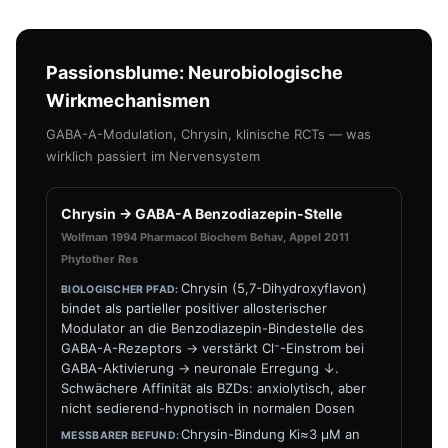
Passionsblume: Neurobiologische
Wirkmechanismen
GABA-A-Modulation, Chrysin, klinische RCTs — was
wirklich passiert im Nervensystem
Chrysin → GABA-A Benzodiazepin-Stelle
Wolfman 1994 Pharmacol Biochem Behav, Appel 2011
Phytother Res
Chrysin (5,7-Dihydroxyflavon)
bindet als partieller positiver allosterischer
Modulator an die Benzodiazepin-Bindestelle des
GABA-A-Rezeptors → verstärkt Cl⁻-Einstrom bei
GABA-Aktivierung → neuronale Erregung ↓.
Schwächere Affinität als BZDs: anxiolytisch, aber
nicht sedierend-hypnotisch in normalen Dosen
Chrysin-Bindung Ki≈3 µM an